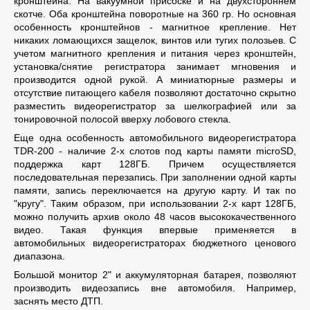
кронштейна. На вакуумной присоске и на двухстороннем
скотче. Оба кронштейна поворотные на 360 гр. Но основная
особенность кронштейнов - магнитное крепление. Нет
никаких ломающихся защелок, винтов или тугих полозьев. С
учетом магнитного крепления и питания через кронштейн,
установка/снятие регистратора занимает мгновения и
производится одной рукой. А миниатюрные размеры и
отсутствие питающего кабеля позволяют достаточно скрытно
разместить видеорегистратор за шелкографией или за
тонировочной полосой вверху лобового стекла.
Еще одна особенность автомобильного видеорегистратора
TDR-200 - наличие 2-х слотов под карты памяти microSD,
поддержка карт 128ГБ. Причем осуществляется
последовательная перезапись. При заполнении одной карты
памяти, запись переключается на другую карту. И так по
"кругу". Таким образом, при использовании 2-х карт 128ГБ,
можно получить архив около 48 часов высококачественного
видео. Такая функция впервые применяется в
автомобильных видеорегистраторах бюджетного ценового
диапазона.
Большой монитор 2" и аккумуляторная батарея, позволяют
производить видеозапись вне автомобиля. Например,
заснять место ДТП.