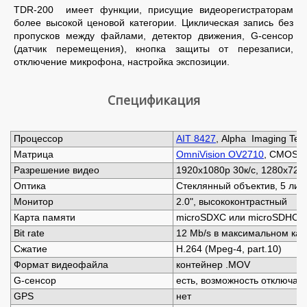
TDR-200 имеет функции, присущие видеорегистраторам
более высокой ценовой категории. Циклическая запись без
пропусков между файлами, детектор движения, G-сенсор
(датчик перемещения), кнопка защиты от перезаписи,
отключение микрофона, настройка экспозиции.
Спецификация
Процессор
AIT 8427
, Alpha Imaging Tec
Матрица
OmniVision OV2710
, CMOS 1/
Разрешение видео
1920x1080p 30к/с, 1280х720p
Оптика
Стеклянный объектив, 5 линз,
Монитор
2.0", высококонтрастный
Карта памяти
microSDXC или microSDHC - 
Bit rate
12 Mb/s в максимальном кач
Сжатие
Н.264 (Mpeg-4, part.10)
Формат видеофайла
контейнер .MOV
G-сенсор
есть, возможность отключат
GPS
нет