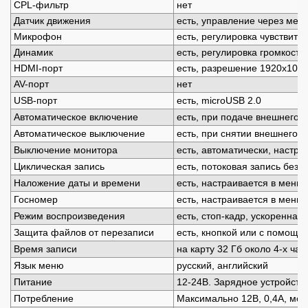
CPL-фильтр
нет
Датчик движения
есть, управление через мен
Микрофон
есть, регулировка чувствите
Динамик
есть, регулировка громкости
HDMI-порт
есть, разрешение 1920х1080
AV-порт
нет
USB-порт
есть, miсroUSB 2.0
Автоматическое включение
есть, при подаче внешнего 
Автоматическое выключение
есть, при снятии внешнего 
Выключение монитора
есть, автоматически, настраи
Циклическая запись
есть, потоковая запись без 
Наложение даты и времени
есть, настраивается в меню
Госномер
есть, настраивается в меню, 
Режим воспроизведения
есть, стоп-кадр, ускоренная
Защита файлов от перезаписи
есть, кнопкой или с помощь
Время записи
на карту 32 Гб около 4-x ча
Язык меню
русский, английский
Питание
12-24В. Зарядное устройств
Потребление
Максимально 12В, 0,4А, мон