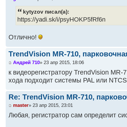
kytyzov писал(а):
https://yadi.sk/i/psyHOKP5fRf6n
Отлично!
TrendVision MR-710, парковочна
Андрей 710
» 23 апр 2015, 18:06
к видеорегистратору TrendVision MR-7
хода подходит системы PAL или NTCS
Re: TrendVision MR-710, парков
master
» 23 апр 2015, 23:01
Любая, регистратор сам определит си