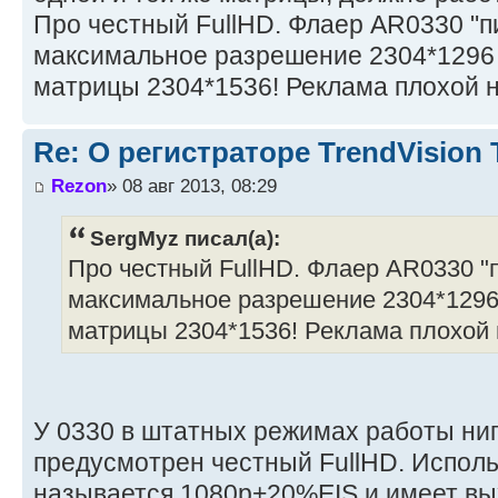
Про честный FullHD. Флаер AR0330 "
максимальное разрешение 2304*1296 
матрицы 2304*1536! Реклама плохой н
Re: О регистраторе TrendVision
Rezon
» 08 авг 2013, 08:29
SergMyz писал(а):
Про честный FullHD. Флаер AR0330 "
максимальное разрешение 2304*1296 
матрицы 2304*1536! Реклама плохой 
У 0330 в штатных режимах работы ни
предусмотрен честный FullHD. Испол
называется 1080р+20%EIS и имеет в