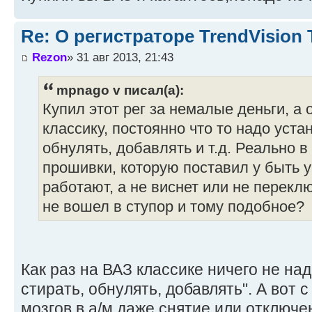
Re: О регистраторе TrendVision
Rezon
» 31 авг 2013, 21:43
mpnago v писал(а):
Купил этот рег за немалые деньги, а
классику, постоянно что то надо уста
обнулять, добавлять и т.д. Реально 
прошивки, которую поставил у быть ув
работают, а не виснет или не переклю
не вошел в ступор и тому подобное?
Как раз на ВАЗ классике ничего не на
стирать, обнулять, добавлять". А вот
мозгов в а/м даже снятие или отключе