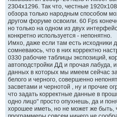
2304х1296. Так что, честные 1920х10
обзора только народным способом мо
другом форуме освоили. 60 Fps конечн
но только на одном из двух интерфей
конкретно используется - непонятно.
Имхо, даже если там есть исходники д
сомневаюсь, что в них корректно нас
0330 рабочие таблицы экспозиций, ко
автоподстройки ДД и прочая лабуда, и
данных в которых мы имеем сейчас з
белого и черного, совершенно непон
засветами и чернотой , ну и прочие ог
что задать корректные данные в прош
одно лицо" просто опухнешь, да и пон
хорошее иметь, но не может же быть, 
программеры совсем ничего не сообр