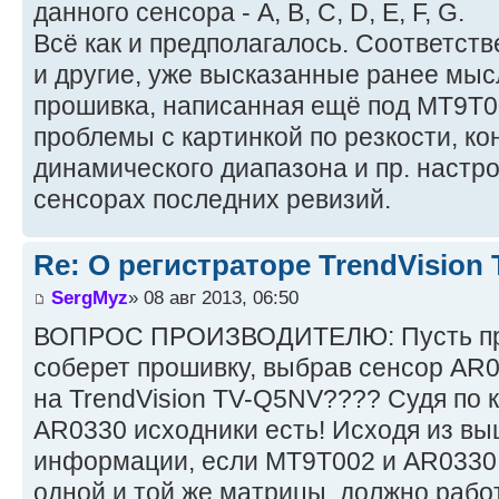
данного сенсора - A, B, C, D, E, F, G.
Всё как и предполагалось. Соответств
и другие, уже высказанные ранее мысл
прошивка, написанная ещё под MT9T00
проблемы с картинкой по резкости, ко
динамического диапазона и пр. настр
сенсорах последних ревизий.
Re: О регистраторе TrendVision
SergMyz
» 08 авг 2013, 06:50
ВОПРОС ПРОИЗВОДИТЕЛЮ: Пусть про
соберет прошивку, выбрав сенсор AR
на TrendVision TV-Q5NV???? Судя по 
AR0330 исходники есть! Исходя из в
информации, если MT9T002 и AR0330 
одной и той же матрицы, должно рабо