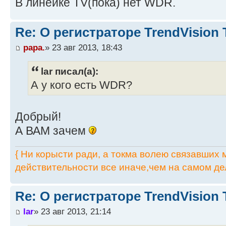
В линейке TV(пока) нет WDR.
Re: О регистраторе TrendVision
papa.
» 23 авг 2013, 18:43
lar писал(а):
А у кого есть WDR?
Добрый!
А ВАМ зачем
{ Ни корысти ради, а токма волею связавших мя
действительности все иначе,чем на самом дел
Re: О регистраторе TrendVision
lar
» 23 авг 2013, 21:14