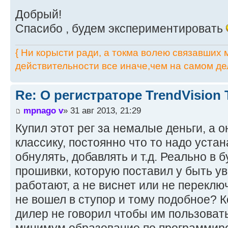
Добрый!
Спасибо , будем экспериментировать
{ Ни корысти ради, а токма волею связавших мя
действительности все иначе,чем на самом дел
Re: О регистраторе TrendVision
mpnago v
» 31 авг 2013, 21:29
Купил этот рег за немалые деньги, а 
классику, постоянно что то надо устан
обнулять, добавлять и т.д. Реально в
прошивки, которую поставил у быть уве
работают, а не виснет или не переключ
не вошел в ступор и тому подобное? К
дилер не говорил чтобы им пользоват
минимум образование по программиро