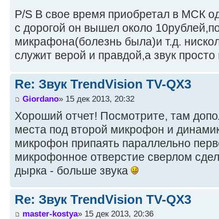
P/S В свое время приобретал в МСК од
с дорогой он вышел около 10рублей,п
микрафона(болезнь была)и т.д. ниско
служит верой и правдой,а звук просто 
Re: Звук TrendVision TV-QX3
Giordano
» 15 дек 2013, 20:32
Хороший отчет! Посмотрите, там доп
места под второй микрофон и динами
микрофон припаять параллельно пер
микрофонное отверстие сверлом сдел
дырка - больше звука
Re: Звук TrendVision TV-QX3
master-kostya
» 15 дек 2013, 20:36