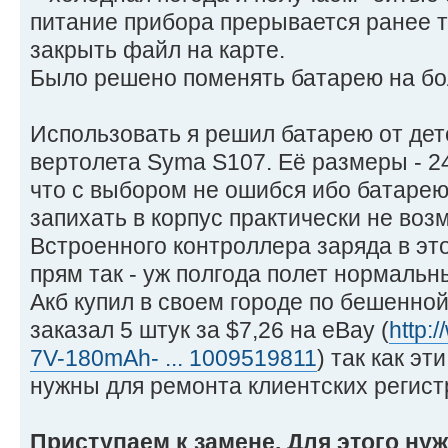
питание прибора прерывается ранее то
закрыть файл на карте.
Было решено поменять батарею на бо
Использовать я решил батарею от дет
вертолета Syma S107. Её размеры - 2
что с выбором не ошибся ибо батаре
запихать в корпус практически не воз
Встроенного контроллера заряда в это
прям так - уж полгода полет нормальн
Акб купил в своем городе по бешенной
заказал 5 штук за $7,26 на eBay (
http:
7V-180mAh- ... 1009519811
) так как э
нужны для ремонта клиентских регист
Приступаем к замене. Для этого ну