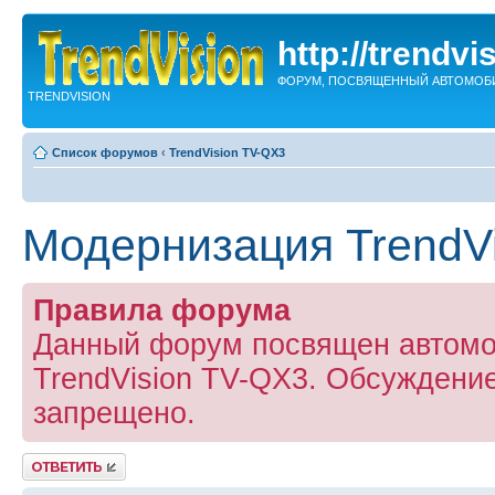
http://trendvi
ФОРУМ, ПОСВЯЩЕННЫЙ АВТОМОБ
TRENDVISION
Список форумов
‹
TrendVision TV-QX3
Модернизация TrendV
Правила форума
Данный форум посвящен автомо
TrendVision TV-QX3. Обсуждение
запрещено.
Ответить