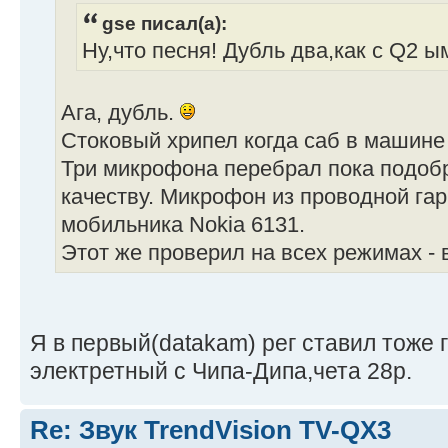
gse писал(а):
Ну,что песня! Дубль два,как с Q2 ы
Ага, дубль.
Стоковый хрипел когда саб в машине 
Три микрофона перебрал пока подоб
качеству. Микрофон из проводной га
мобильника Nokia 6131.
Этот же проверил на всех режимах - 
Я в первый(datakam) рег ставил тоже 
электретный с Чипа-Дипа,чета 28р.
Re: Звук TrendVision TV-QX3