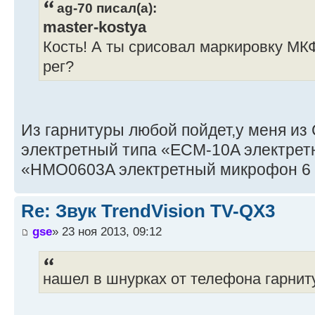
ag-70 писал(а):
master-kostya
Кость! А ты срисовал маркировку МКФ
рег?
Из гарнитуры любой пойдет,у меня из
электретный типа «ECM-10A электрет
«HMO0603A электретный микрофон 6 
Re: Звук TrendVision TV-QX3
gse
» 23 ноя 2013, 09:12
нашел в шнурках от телефона гарниту