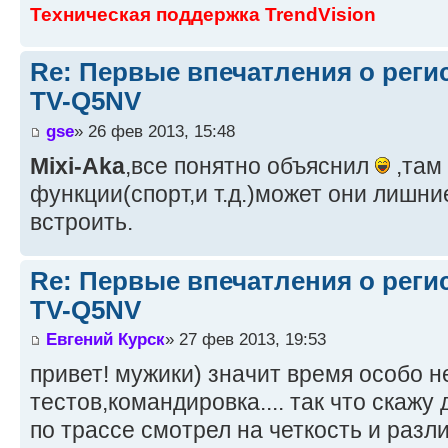
Техническая поддержка TrendVision
Re: Первые впечатления о регис
TV-Q5NV
gse
» 26 фев 2013, 15:48
Mixi-Aka
,все понятно объяснил
,там
функции(спорт,и т.д.)может они лишни
встроить.
Re: Первые впечатления о регис
TV-Q5NV
Евгений Курск
» 27 фев 2013, 19:53
привет! мужики) значит время особо н
тестов,командировка.... так что скажу
по трассе смотрел на четкость и раз