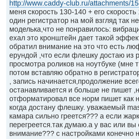
http://www.caddy-club.ru/attachments/15 
меня скорость 130-140 + его скорость 
один регистратор на мой взгляд так н
моделька,что не понравилось: вибраци
ехал это кронштейн дает такой эффек
обратил внимание на это что есть люф
ерундой ,что если флешку достаю из 
просмотра роликов на ноутбуке (мне т
потом вставляю обратно в регистратор
, запись начинается,продолжение всего
останавливается и больше не пишет ,
отформатировал все норм пишет как 
когда достану флешку. уважаемый mas
камара сильно греется??? а если жарк
перегреется.так думаю.а у вас или вы
внимание??? с настройками конечно н