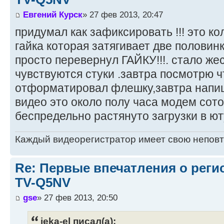
Евгений Курск
» 27 фев 2013, 20:47
придумал как зафиксировать !!! это ко
гайка которая затягивает две половин
просто перевернул ГАЙКУ!!!. стало жес
чувствуются стуки .завтра посмотрю чт
отформатировал флешку,завтра напишу
видео это около полу часа модем сот
беспредельно растянуто загрузки в ю
Каждый видеорегистратор имеет свою непов
Re: Первые впечатления о регис
TV-Q5NV
gse
» 27 фев 2013, 20:50
jeka-el писал(а):