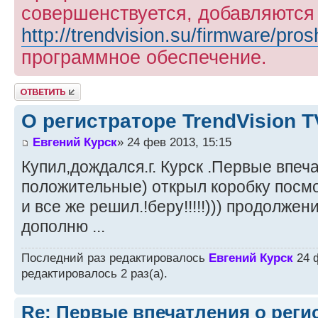
совершенствуется, добавляются
http://trendvision.su/firmware/pros
программное обеспечение.
Ответить
О регистраторе TrendVision 
Евгений Курск
» 24 фев 2013, 15:15
Купил,дождался.г. Курск .Первые впеч
положительные) открыл коробку посмо
и все же решил.!беру!!!!!))) продолжен
дополню ...
Последний раз редактировалось
Евгений Курск
24 ф
редактировалось 2 раз(а).
Re: Первые впечатления о регис