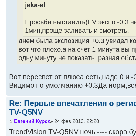
jeka-el
Просьба выставить(EV экспо -0.3 на
1мин,проще заливать и смотреть.
днем была экспозиция +0.3 увидел к
вот что плохо.а на счет 1 минута вы п
одну минуту не показать ,разная обста
Вот пересвет от плюса есть,надо 0 и -
Видимо по умолчанию +0.3Да норм,вс
Re: Первые впечатления о регис
TV-Q5NV
Евгений Курск
» 24 фев 2013, 22:20
TrendVision TV-Q5NV ночь ---- скоро буд