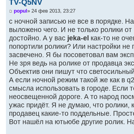
TV-Q5NV
popul
» 24 фев 2013, 23:27
с ночной записью не все в порядке. Н
выложено чего. И не только ролики от
достойно. А у вас
jeka-el
как-то не оч
попортили ролики? Или настройки не 
засвечено. Я бы посоветовал вам эксп
Не зря ведь на ролике от продавца экс
Объектив они пишут что светосильный,
А если ночной режим такой же как в q2
смысла использовать в городе. Если т
неосвещенной дороге. А то народ пос
ужас придёт. Я не думаю, что ролики,
продавец какие-то поддельные. Прост
Вот нашёл на ютьюбе другие ролик. Н