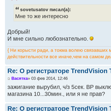
sovetusatov писал(а):
Мне то же интересно
Добрый!
И мне сильно любознательно.
{ Ни корысти ради, а токма волею связавших мя
действительности все иначе,чем на самом дел
Re: О регистраторе TrendVision
Васятка
» 03 фев 2014, 12:46
зажигание вырубил, ч/з 5сек. ВР выкл
магазина 10...30мин., или я не прав?
Re: О регистраторе TrendVision