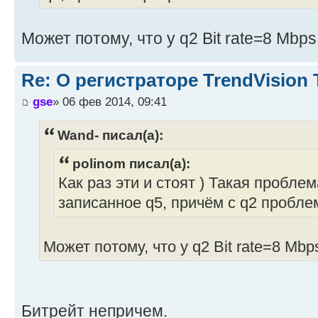
Может потому, что у q2 Bit rate=8 Mbp
Re: О регистраторе TrendVision
gse
» 06 фев 2014, 09:41
Wand- писал(а):
polinom писал(а):
Как раз эти и стоят ) Такая пробле
записанное q5, причём с q2 пробле
Может потому, что у q2 Bit rate=8 Mb
Битрейт непричем.