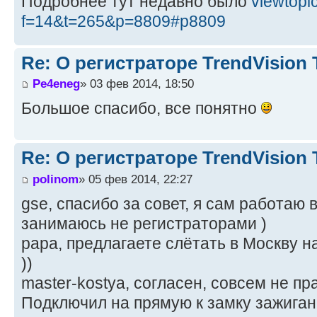
Подробнее тут недавно было
viewtopi
f=14&t=265&p=8809#p8809
Re: О регистраторе TrendVision
Pe4eneg
» 03 фев 2014, 18:50
Большое спасибо, все понятно
Re: О регистраторе TrendVision
polinom
» 05 фев 2014, 22:27
gse, спасибо за совет, я сам работаю 
занимаюсь не регистраторами )
papa, предлагаете слётать в Москву н
))
master-kostya, согласен, совсем не пр
Подключил на прямую к замку зажигани