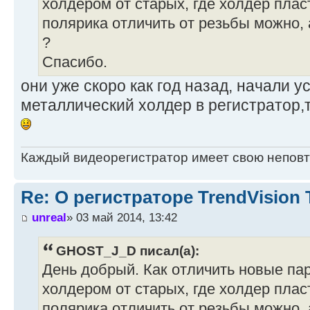
холдером от старых, где холдер пла
полярика отличить от резьбы можно, 
?
Спасибо.
они уже скоро как год назад, начали 
металлический холдер в регистратор,
Каждый видеорегистратор имеет свою непов
Re: О регистраторе TrendVision
unreal
» 03 май 2014, 13:42
GHOST_J_D писал(а):
День добрый. Как отличить новые па
холдером от старых, где холдер пла
полярика отличить от резьбы можно, 