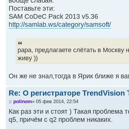
вобще слабая.
Поставьте эти:
SAM CoDeC Pack 2013 v5.36
http://samlab.ws/category/samsoft/
papa, предлагаете слётать в Москву 
живу ))
Он же не знал,тогда в Ярик ближе я ва
Re: О регистраторе TrendVision
polinom
» 05 фев 2014, 22:54
Как раз эти и стоят ) Такая проблема 
q5, причём с q2 проблем никаких.