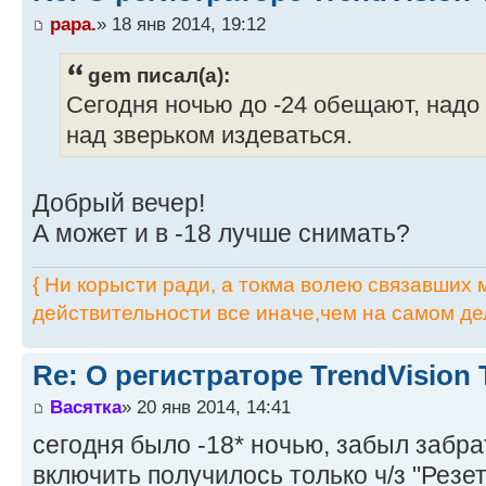
papa.
» 18 янв 2014, 19:12
gem писал(а):
Сегодня ночью до -24 обещают, надо 
над зверьком издеваться.
Добрый вечер!
А может и в -18 лучше снимать?
{ Ни корысти ради, а токма волею связавших мя
действительности все иначе,чем на самом дел
Re: О регистраторе TrendVision
Васятка
» 20 янв 2014, 14:41
сегодня было -18* ночью, забыл забрат
включить получилось только ч/з "Резет