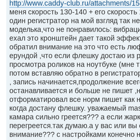
http://www.caddy-club.ru/attachments/15 
меня скорость 130-140 + его скорость 
один регистратор на мой взгляд так н
моделька,что не понравилось: вибраци
ехал это кронштейн дает такой эффек
обратил внимание на это что есть люф
ерундой ,что если флешку достаю из 
просмотра роликов на ноутбуке (мне т
потом вставляю обратно в регистратор
, запись начинается,продолжение всего
останавливается и больше не пишет ,
отформатировал все норм пишет как 
когда достану флешку. уважаемый mas
камара сильно греется??? а если жарк
перегреется.так думаю.а у вас или вы
внимание??? с настройками конечно н