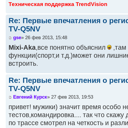
Техническая поддержка TrendVision
Re: Первые впечатления о регис
TV-Q5NV
gse
» 26 фев 2013, 15:48
Mixi-Aka
,все понятно объяснил
,там
функции(спорт,и т.д.)может они лишни
встроить.
Re: Первые впечатления о регис
TV-Q5NV
Евгений Курск
» 27 фев 2013, 19:53
привет! мужики) значит время особо н
тестов,командировка.... так что скажу
по трассе смотрел на четкость и раз