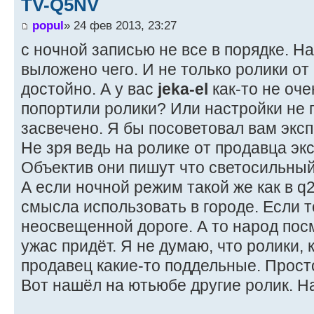
TV-Q5NV
popul
» 24 фев 2013, 23:27
с ночной записью не все в порядке. Н
выложено чего. И не только ролики от
достойно. А у вас
jeka-el
как-то не оч
попортили ролики? Или настройки не 
засвечено. Я бы посоветовал вам эксп
Не зря ведь на ролике от продавца экс
Объектив они пишут что светосильный,
А если ночной режим такой же как в q2
смысла использовать в городе. Если т
неосвещенной дороге. А то народ пос
ужас придёт. Я не думаю, что ролики,
продавец какие-то поддельные. Прост
Вот нашёл на ютьюбе другие ролик. Н