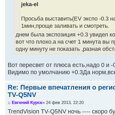
jeka-el
Просьба выставить(EV экспо -0.3 на
1мин,проще заливать и смотреть.
днем была экспозиция +0.3 увидел к
вот что плохо.а на счет 1 минута вы п
одну минуту не показать ,разная обста
Вот пересвет от плюса есть,надо 0 и -
Видимо по умолчанию +0.3Да норм,вс
Re: Первые впечатления о регис
TV-Q5NV
Евгений Курск
» 24 фев 2013, 22:20
TrendVision TV-Q5NV ночь ---- скоро буд