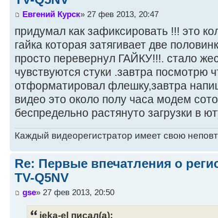
Евгений Курск
» 27 фев 2013, 20:47
придумал как зафиксировать !!! это ко
гайка которая затягивает две половин
просто перевернул ГАЙКУ!!!. стало жес
чувствуются стуки .завтра посмотрю чт
отформатировал флешку,завтра напишу
видео это около полу часа модем сот
беспредельно растянуто загрузки в ю
Каждый видеорегистратор имеет свою непов
Re: Первые впечатления о регис
TV-Q5NV
gse
» 27 фев 2013, 20:50
jeka-el писал(а):