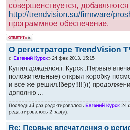
совершенствуется, добавляются
http://trendvision.su/firmware/pros
программное обеспечение.
Ответить
О регистраторе TrendVision 
Евгений Курск
» 24 фев 2013, 15:15
Купил,дождался.г. Курск .Первые впеч
положительные) открыл коробку посмо
и все же решил.!беру!!!!!))) продолжен
дополню ...
Последний раз редактировалось
Евгений Курск
24 ф
редактировалось 2 раз(а).
Re: Первые впечатления о регис