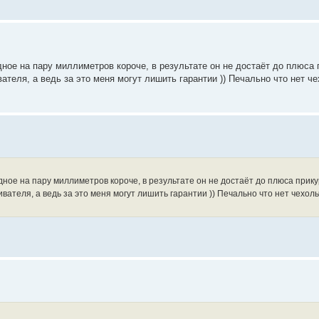
дное на пару миллиметров короче, в результате он не достаёт до плюса 
теля, а ведь за это меня могут лишить гарантии )) Печально что нет че
дное на пару миллиметров короче, в результате он не достаёт до плюса прик
теля, а ведь за это меня могут лишить гарантии )) Печально что нет чехольч