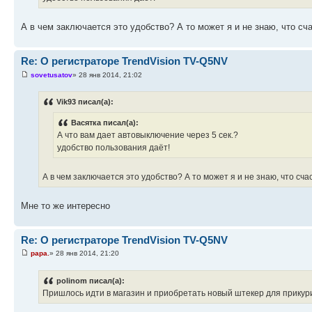
А в чем заключается это удобство? А то может я и не знаю, что с
Re: О регистраторе TrendVision TV-Q5NV
sovetusatov
» 28 янв 2014, 21:02
Vik93 писал(а):
Васятка писал(а):
А что вам дает автовыключение через 5 сек.?
удобство пользования даёт!
А в чем заключается это удобство? А то может я и не знаю, что сч
Мне то же интересно
Re: О регистраторе TrendVision TV-Q5NV
papa.
» 28 янв 2014, 21:20
polinom писал(а):
Пришлось идти в магазин и приобретать новый штекер для прикурив