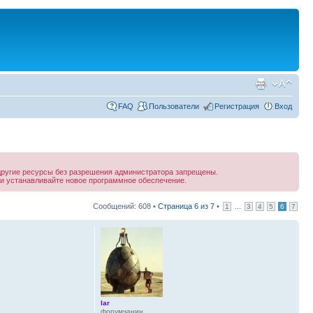
FAQ
Пользователи
Регистрация
Вход
другие ресурсы без разрешения администратора запрещены.
и устанавливайте новое программное обеспечение.
Сообщений: 608 •
Страница
6
из
7
•
...
1
3
4
5
6
7
lar
форумчанин