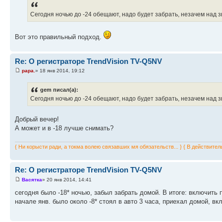
Сегодня ночью до -24 обещают, надо будет забрать, незачем над 
Вот это правильный подход.
Re: О регистраторе TrendVision TV-Q5NV
papa.
» 18 янв 2014, 19:12
gem писал(а):
Сегодня ночью до -24 обещают, надо будет забрать, незачем над з
Добрый вечер!
А может и в -18 лучше снимать?
{ Ни корысти ради, а токма волею связавших мя обязательств... } { В действител
Re: О регистраторе TrendVision TV-Q5NV
Васятка
» 20 янв 2014, 14:41
сегодня было -18* ночью, забыл забрать домой. В итоге: включить п
начале янв. было около -8* стоял в авто 3 часа, приехал домой, вк