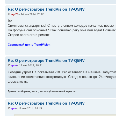
Re: О регистраторе TrendVision TV-Q5NV
ag-70
» 14 янв 2014, 20:00
lar
Симптомы стандартные! С наступлением холодов начались новые 
На форуме они описаны! Я так понимаю регу уже пол года! Появитс
Скорее всего его в ремонт!
Сервисный центр TrendVision
Re: О регистраторе TrendVision TV-Q5NV
gem
» 18 янв 2014, 18:41
Сегодня утром БК показывал -18. Рег оставался в машине, запустил
включение-отключение контролирую. Сегодня ночью до -24 обещают
форматнуть.
Данное сообщение, носит, чисто субъективный характер.
Re: О регистраторе TrendVision TV-Q5NV
gse
» 18 янв 2014, 18:45