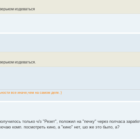
зверьком издеваться
верьком издеваться.
ьности все иначе,чем на самом деле. }
олучилось только ч/з "Резет", положил на "печку" через полчаса зарабо
лючаю комп. посмотреть кино, а "кино" нет, шо же это было, а?