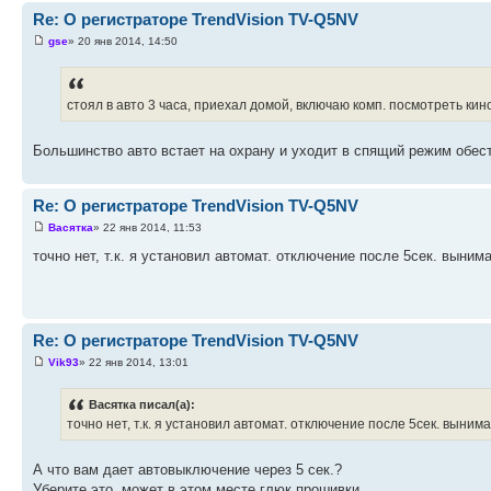
Re: О регистраторе TrendVision TV-Q5NV
gse
» 20 янв 2014, 14:50
стоял в авто 3 часа, приехал домой, включаю комп. посмотреть кино,
Большинство авто встает на охрану и уходит в спящий режим обес
Re: О регистраторе TrendVision TV-Q5NV
Васятка
» 22 янв 2014, 11:53
точно нет, т.к. я установил автомат. отключение после 5сек. выним
Re: О регистраторе TrendVision TV-Q5NV
Vik93
» 22 янв 2014, 13:01
Васятка писал(а):
точно нет, т.к. я установил автомат. отключение после 5сек. выним
А что вам дает автовыключение через 5 сек.?
Уберите это, может в этом месте глюк прошивки.