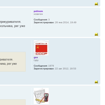
polinom
новичок
Сообщения:
3
прикуривателя.
Зарегистрирован:
26 янв 2014, 19:49
хольчика, рег уже
gse
уривателя.
гуру
ика, рег уже
Сообщения:
1979
Зарегистрирован:
22 авг 2012, 18:53