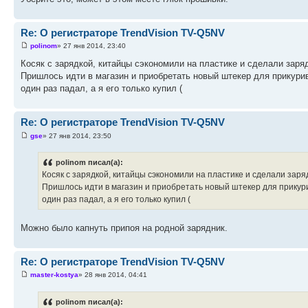
Re: О регистраторе TrendVision TV-Q5NV
polinom
» 27 янв 2014, 23:40
Косяк с зарядкой, китайцы сэкономили на пластике и сделали заря
Пришлось идти в магазин и приобретать новый штекер для прикурива
один раз падал, а я его только купил (
Re: О регистраторе TrendVision TV-Q5NV
gse
» 27 янв 2014, 23:50
polinom писал(а):
Косяк с зарядкой, китайцы сэкономили на пластике и сделали заря
Пришлось идти в магазин и приобретать новый штекер для прикурива
один раз падал, а я его только купил (
Можно было капнуть припоя на родной зарядник.
Re: О регистраторе TrendVision TV-Q5NV
master-kostya
» 28 янв 2014, 04:41
polinom писал(а):