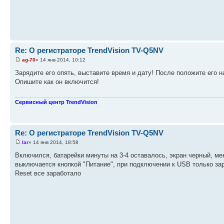
Re: О регистраторе TrendVision TV-Q5NV
ag-70
» 14 янв 2014, 10:12
Зарядите его опять, выставите время и дату! После положите его н
Опишите как он включится!
Сервисный центр TrendVision
Re: О регистраторе TrendVision TV-Q5NV
lar
» 14 янв 2014, 18:58
Включился, батарейки минуты на 3-4 оставалось, экран черный, ме
выключается кнопкой "Питание", при подключении к USB только зар
Reset все заработало