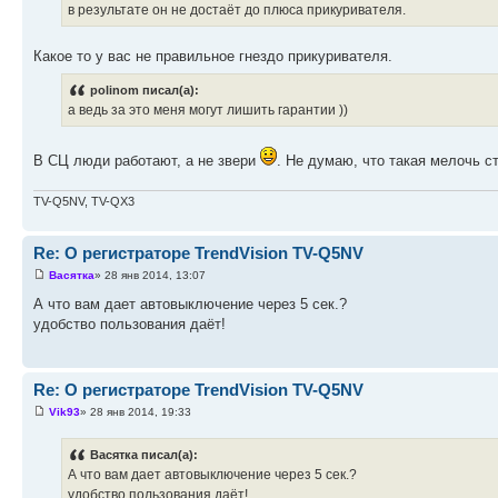
в результате он не достаёт до плюса прикуривателя.
Какое то у вас не правильное гнездо прикуривателя.
polinom писал(а):
а ведь за это меня могут лишить гарантии ))
В СЦ люди работают, а не звери
. Не думаю, что такая мелочь с
TV-Q5NV, TV-QX3
Re: О регистраторе TrendVision TV-Q5NV
Васятка
» 28 янв 2014, 13:07
А что вам дает автовыключение через 5 сек.?
удобство пользования даёт!
Re: О регистраторе TrendVision TV-Q5NV
Vik93
» 28 янв 2014, 19:33
Васятка писал(а):
А что вам дает автовыключение через 5 сек.?
удобство пользования даёт!