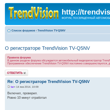
http://trendvi
ФОРУМ, ПОСВЯЩЕННЫЙ АВТОМОБИ
Список форумов
‹
TrendVision TV-Q5NV
О регистраторе TrendVision TV-Q5NV
Правила форума
В данном разделе форума обсуждается автомобильный видеорегистратор TrendV
Программное обеспечение TrendVision TV-Q5NV постоянно совершенствуется,
Ответить
Re: О регистраторе TrendVision TV-Q5NV
lar
» 14 янв 2014, 10:09
Включил, проверил.
Ровно 10 минут отработал