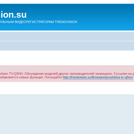
sion.su
ЛЬНЫМ ВИДЕОРЕГИСТРАТОРАМ TRENDVISION
ision TV-Q5NV. Обсуждение моделей других производителей запрещено. Сссылки на 
 добавляются новые функции. Посещайте
http://trendvision.su/firmware/proshivka-tv-q5nv/