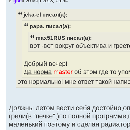
gse
» 20 мар 2013, 09:54
jeka-el писал(а):
papa. писал(а):
max51RUS писал(а):
вот -вот вокруг объектива и грее
Добрый вечер!
Да норма
master
об этом где то уп
это нормально! мне ответ такой напис
Должны летом вести себя достойно,о
грели(в "печке",)по полной программе
маленький поэтому и сделан радиато