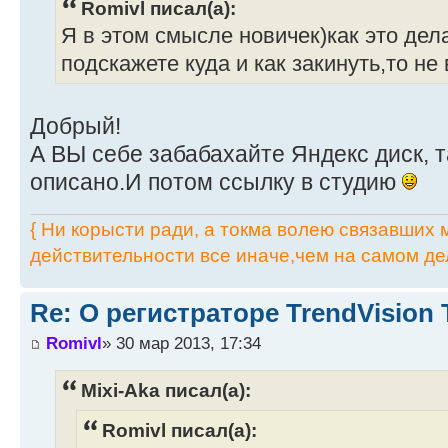
Romivl писал(а):
Я в этом смысле новичек)как это делат
подскажете куда и как закинуть,то не
Добрый!
А ВЫ себе забабахайте Яндекс диск, 
описано.И потом ссылку в студию
{ Ни корысти ради, а токма волею связавших мя
действительности все иначе,чем на самом дел
Re: О регистраторе TrendVision
Romivl
» 30 мар 2013, 17:34
Mixi-Aka писал(а):
Romivl писал(а):