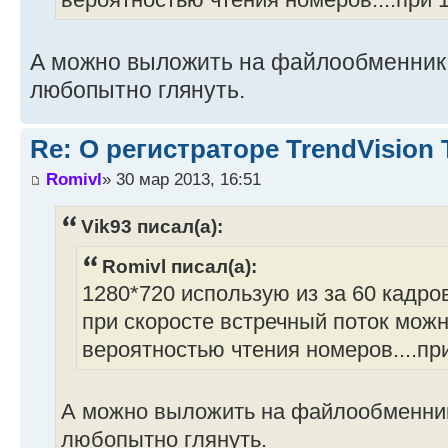
вероятностью чтения номеров....при 1
А можно выложить на файлообменник к
любопытно глянуть.
Re: О регистраторе TrendVision
Romivl
» 30 мар 2013, 16:51
Vik93 писал(а):
Romivl писал(а):
1280*720 использую из за 60 кадров
при скоросте встречный поток мож
вероятностью чтения номеров....при
А можно выложить на файлообменник 
любопытно глянуть.