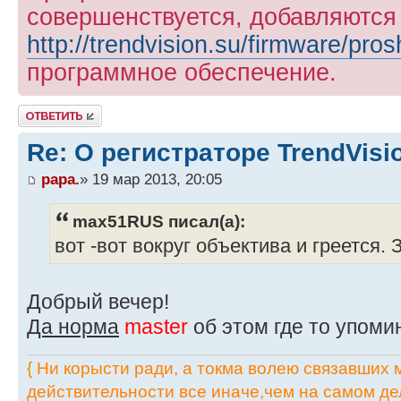
совершенствуется, добавляются
http://trendvision.su/firmware/pros
программное обеспечение.
Ответить
Re: О регистраторе TrendVis
papa.
» 19 мар 2013, 20:05
max51RUS писал(а):
вот -вот вокруг объектива и греется.
Добрый вечер!
Да норма
master
об этом где то упом
{ Ни корысти ради, а токма волею связавших мя
действительности все иначе,чем на самом дел