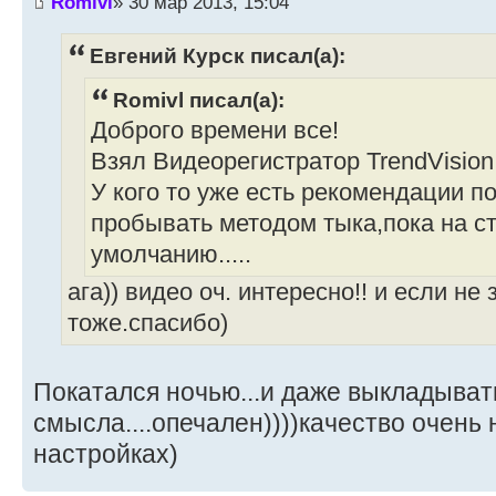
Romivl
» 30 мар 2013, 15:04
Евгений Курск писал(а):
Romivl писал(а):
Доброго времени все!
Взял Видеорегистратор TrendVisio
У кого то уже есть рекомендации 
пробывать методом тыка,пока на с
умолчанию.....
ага)) видео оч. интересно!! и если не 
тоже.спасибо)
Покатался ночью...и даже выкладыват
смысла....опечален))))качество очень
настройках)