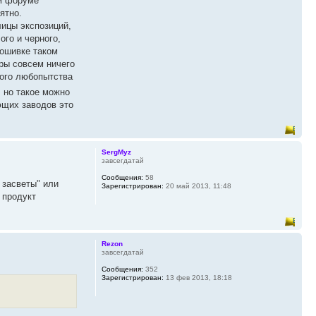
ом форуме
ятно.
лицы экспозиций,
ого и черного,
рошивке таком
еры совсем ничего
ного любопытства
, но такое можно
ющих заводов это
SergMyz
завсегдатай
Сообщения:
58
 засветы" или
Зарегистрирован:
20 май 2013, 11:48
 продукт
Rezon
завсегдатай
Сообщения:
352
Зарегистрирован:
13 фев 2013, 18:18