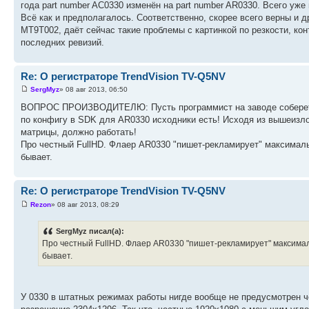
года part number AC0330 изменён на part number AR0330. Всего уже и
Всё как и предполагалось. Соответственно, скорее всего верны и 
MT9T002, даёт сейчас такие проблемы с картинкой по резкости, ко
последних ревизий.
Re: О регистраторе TrendVision TV-Q5NV
SergMyz
» 08 авг 2013, 06:50
ВОПРОС ПРОИЗВОДИТЕЛЮ: Пусть программист на заводе соберет п
по конфигу в SDK для AR0330 исходники есть! Исходя из вышеизл
матрицы, должно работать!
Про честный FullHD. Флаер AR0330 "пишет-рекламирует" максималь
бывает.
Re: О регистраторе TrendVision TV-Q5NV
Rezon
» 08 авг 2013, 08:29
SergMyz писал(а):
Про честный FullHD. Флаер AR0330 "пишет-рекламирует" максимал
бывает.
У 0330 в штатных режимах работы нигде вообще не предусмотрен 