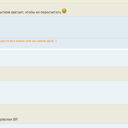
бытком хватает, чтобы их пересчитать
ьности все иначе,чем на самом деле. }
доволен ВР.