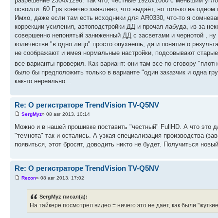
разрешение 2304х1296. Так что, честные 1920х1080 с меньшим угл
освоили. 60 Fps конечно заявлено, что выдаёт, но только на одном
Имхо, даже если там есть исходники для AR0330, что-то я сомнева
коррекции усиления, автоподстройки ДД и прочая лабуда, из-за не
совершенно непонятый заниженный ДД с засветами и чернотой , ну 
количестве "в одно лицо" просто опухнешь, да и понятие о результ
не соображают и имея нормальные настройки, подсовывают старые
все варианты проверил. Как вариант: они там все по сговору "плот
было бы предположить только в варианте "один заказчик и одна гр
как-то нереально...
Re: О регистраторе TrendVision TV-Q5NV
SergMyz
» 08 авг 2013, 10:14
Можно и в нашей прошивке поставить "честный" FullHD. А что это д
"темнота" так и остались. А узкая специализация производства (за
появиться, этот бросят, доводить никто не будет. Получиться новы
Re: О регистраторе TrendVision TV-Q5NV
Rezon
» 08 авг 2013, 17:02
SergMyz писал(а):
На тайкере посмотрел видео = ничего это не дает, как были "жуткие