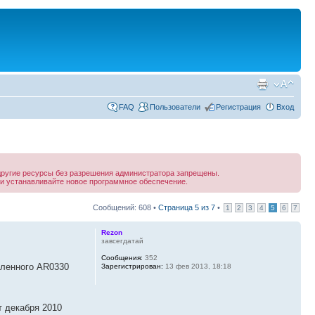
FAQ
Пользователи
Регистрация
Вход
другие ресурсы без разрешения администратора запрещены.
и устанавливайте новое программное обеспечение.
Сообщений: 608 •
Страница
5
из
7
•
1
2
3
4
5
6
7
Rezon
завсегдатай
Сообщения:
352
вленного AR0330
Зарегистрирован:
13 фев 2013, 18:18
т декабря 2010