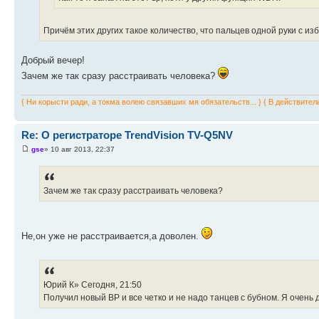
Причём этих других такое количество, что пальцев одной руки с из
Добрый вечер!
Зачем же так сразу расстраивать человека?
{ Ни корысти ради, а токма волею связавших мя обязательств... } { В действител
Re: О регистраторе TrendVision TV-Q5NV
gse
» 10 авг 2013, 22:37
Зачем же так сразу расстраивать человека?
Не,он уже не расстраивается,а доволен.
Юрий К» Сегодня, 21:50
Получил новый ВР и все четко и не надо танцев с бубном. Я очень 