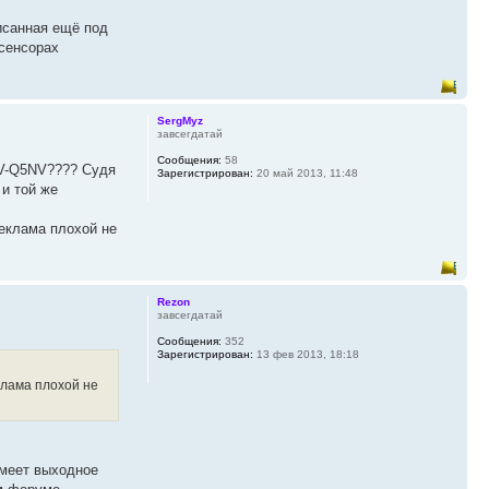
писанная ещё под
 сенсорах
SergMyz
завсегдатай
Сообщения:
58
TV-Q5NV???? Судя
Зарегистрирован:
20 май 2013, 11:48
и той же
Реклама плохой не
Rezon
завсегдатай
Сообщения:
352
Зарегистрирован:
13 фев 2013, 18:18
клама плохой не
имеет выходное