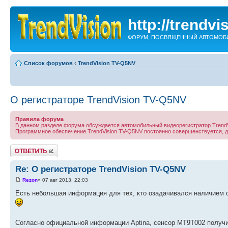
http://trendvi
ФОРУМ, ПОСВЯЩЕННЫЙ АВТОМОБИ
Список форумов
‹
TrendVision TV-Q5NV
О регистраторе TrendVision TV-Q5NV
Правила форума
В данном разделе форума обсуждается автомобильный видеорегистратор TrendV
Программное обеспечение TrendVision TV-Q5NV постоянно совершенствуется,
Ответить
Re: О регистраторе TrendVision TV-Q5NV
Rezon
» 07 авг 2013, 22:03
Есть небольшая информация для тех, кто озадачивался наличием 
Согласно официальной информации Aptina, сенсор MT9T002 получил 