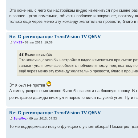
Это конечно, с чего бы настройкам видео измениться при смене ра
в запасе - угол поменьше, объекты поближе и покрупнее, поэтому 
только ещё через меню эту команду желательно провести, благо в 
Re: О регистраторе TrendVision TV-Q5NV
Vik93
» 08 авг 2013, 19:39
Rezon писал(а):
Это конечно, с чего бы настройкам видео измениться при смене р
запасе - угол поменьше, объекты поближе и покрупнее, поэтому п
ещё через меню эту команду желательно провести, благо в прошив
Эт я был не против
А смену разрешения можно было бы завести на боковую кнопку. В г
регистратор дважды пискнул и переключился на узкий угол. Ну и 
Re: О регистраторе TrendVision TV-Q5NV
SergMyz
» 09 авг 2013, 04:53
То же поддерживаю новую функцию с углом обзора! Посмотрел дат