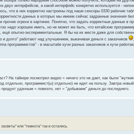
ом обзора только народным способом можно получить, который на друг
 из двух интерфейсов, а какой интерфейс конкретно используется - непон
юсь, что в них корректно настроены под наши сенсоры 0330 рабочие таб
корректности данных в которых мы имеем сейчас задранные значения бел
и прочие огрехи в картинке. Понятно, что задать корректные данные в п
атах надо хорошее иметь, но не может же быть, что китайские программ
, ещё опытно-экспериментальные. Я бы на их месте даже для собствен
но и долго" работают над улучшением, выкачивая деньги с заказчиков
уппа программистов" - в масштабе кучи разных заказчиков и кучи работа
аст? На тайкере посмотрел видео = ничего это не дает, как были "жуткие
вод отдельно, программист(ы) отдельно) не идет на пользу. Завтра новый
й продукт удачным = повезло, нет = "добываем" деньги до последнего.
 засветы" или "темнота" так и остались.