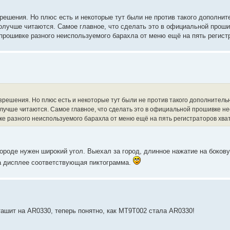
зрешения. Но плюс есть и некоторые тут были не против такого дополнит
получше читаются. Самое главное, что сделать это в официальной прош
прошивке разного неиспользуемого барахла от меню ещё на пять регистр
азрешения. Но плюс есть и некоторые тут были не против такого дополнитель
олучше читаются. Самое главное, что сделать это в официальной прошивке не
ке разного неиспользуемого барахла от меню ещё на пять регистраторов хват
ороде нужен широкий угол. Выехал за город, длинное нажатие на бокову
на дисплее соответствующая пиктограмма.
ашит на AR0330, теперь понятно, как MT9T002 стала AR0330!