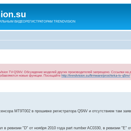
sion.su
ЛЬНЫМ ВИДЕОРЕГИСТРАТОРАМ TRENDVISION
ision TV-Q5NV. Обсуждение моделей других производителей запрещено. Сссылки на 
 добавляются новые функции. Посещайте
http://trendvision.su/firmware/proshivka-tv-q5nv/
сенсора MT9T002 в прошивке регистратора Q5NV и отсутствием там зая
в ревизии "D" от ноября 2010 года part number AC0330, в ревизии "E" о