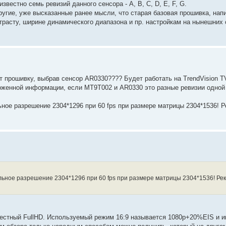
звестно семь ревизий данного сенсора - A, B, C, D, E, F, G.
другие, уже высказанные ранее мысли, что старая базовая прошивка, на
нтрасту, ширине динамического диапазона и пр. настройкам на нынешних
рошивку, выбрав сенсор AR0330???? Будет работать на TrendVision 
оженной информации, если MT9T002 и AR0330 это разные ревизии одной 
ное разрешение 2304*1296 при 60 fps при размере матрицы 2304*1536! 
ьное разрешение 2304*1296 при 60 fps при размере матрицы 2304*1536! Ре
честный FullHD. Используемый режим 16:9 называется 1080р+20%EIS и 