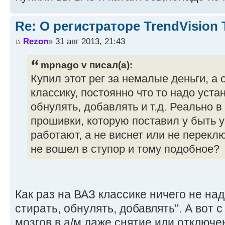
Re: О регистраторе TrendVision
Rezon
» 31 авг 2013, 21:43
mpnago v писал(а):
Купил этот рег за немалые деньги, а
классику, постоянно что то надо уста
обнулять, добавлять и т.д. Реально 
прошивки, которую поставил у быть ув
работают, а не виснет или не переклю
не вошел в ступор и тому подобное?
Как раз на ВАЗ классике ничего не на
стирать, обнулять, добавлять". А вот
мозгов в а/м даже снятие или отключе