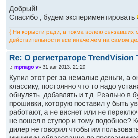
Добрый!
Спасибо , будем экспериментировать
{ Ни корысти ради, а токма волею связавших мя
действительности все иначе,чем на самом дел
Re: О регистраторе TrendVision
mpnago v
» 31 авг 2013, 21:29
Купил этот рег за немалые деньги, а 
классику, постоянно что то надо устан
обнулять, добавлять и т.д. Реально в
прошивки, которую поставил у быть уве
работают, а не виснет или не переключ
не вошел в ступор и тому подобное? К
дилер не говорил чтобы им пользоват
минимум образование по программиро