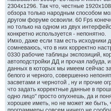
2304х1296. Так что, честные 1920х10
обзора только народным способом мо
другом форуме освоили. 60 Fps конечн
но только на одном из двух интерфей
конкретно используется - непонятно.
Имхо, даже если там есть исходники д
сомневаюсь, что в них корректно нас
0330 рабочие таблицы экспозиций, ко
автоподстройки ДД и прочая лабуда, и
данных в которых мы имеем сейчас з
белого и черного, совершенно непон
засветами и чернотой , ну и прочие ог
что задать корректные данные в прош
одно лицо" просто опухнешь, да и пон
хорошее иметь, но не может же быть, 
программеры совсем ничего не сообр