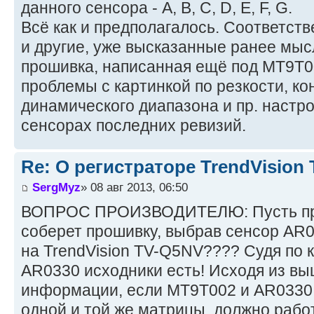
данного сенсора - A, B, C, D, E, F, G.
Всё как и предполагалось. Соответств
и другие, уже высказанные ранее мысл
прошивка, написанная ещё под MT9T00
проблемы с картинкой по резкости, ко
динамического диапазона и пр. настр
сенсорах последних ревизий.
Re: О регистраторе TrendVision
SergMyz
» 08 авг 2013, 06:50
ВОПРОС ПРОИЗВОДИТЕЛЮ: Пусть про
соберет прошивку, выбрав сенсор AR
на TrendVision TV-Q5NV???? Судя по 
AR0330 исходники есть! Исходя из в
информации, если MT9T002 и AR0330 
одной и той же матрицы, должно рабо