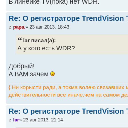
В линейке TV(пока) нет WDR.
Re: О регистраторе TrendVision
papa.
» 23 авг 2013, 18:43
lar писал(а):
А у кого есть WDR?
Добрый!
А ВАМ зачем
{ Ни корысти ради, а токма волею связавших мя
действительности все иначе,чем на самом дел
Re: О регистраторе TrendVision
lar
» 23 авг 2013, 21:14