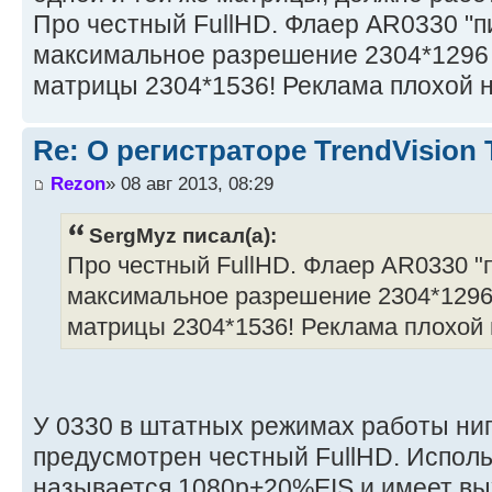
Про честный FullHD. Флаер AR0330 "
максимальное разрешение 2304*1296 
матрицы 2304*1536! Реклама плохой н
Re: О регистраторе TrendVision
Rezon
» 08 авг 2013, 08:29
SergMyz писал(а):
Про честный FullHD. Флаер AR0330 "
максимальное разрешение 2304*1296 
матрицы 2304*1536! Реклама плохой 
У 0330 в штатных режимах работы ни
предусмотрен честный FullHD. Испол
называется 1080р+20%EIS и имеет в