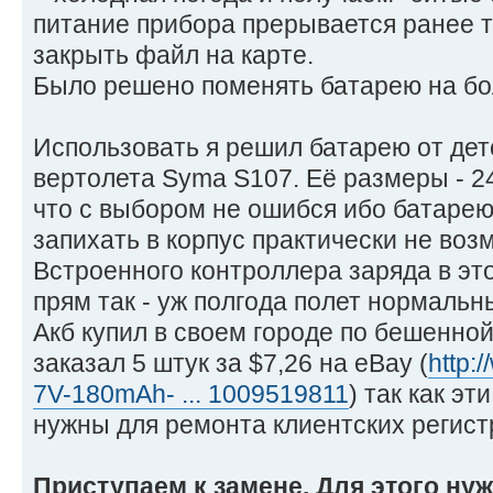
питание прибора прерывается ранее то
закрыть файл на карте.
Было решено поменять батарею на бо
Использовать я решил батарею от дет
вертолета Syma S107. Её размеры - 2
что с выбором не ошибся ибо батаре
запихать в корпус практически не воз
Встроенного контроллера заряда в это
прям так - уж полгода полет нормальн
Акб купил в своем городе по бешенной
заказал 5 штук за $7,26 на eBay (
http:
7V-180mAh- ... 1009519811
) так как э
нужны для ремонта клиентских регист
Приступаем к замене. Для этого ну