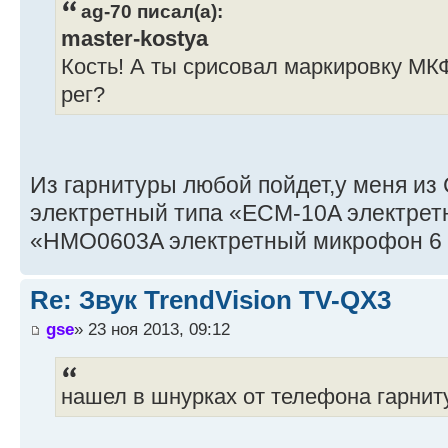
ag-70 писал(а):
master-kostya
Кость! А ты срисовал маркировку МКФ
рег?
Из гарнитуры любой пойдет,у меня из
электретный типа «ECM-10A электрет
«HMO0603A электретный микрофон 6 
Re: Звук TrendVision TV-QX3
gse
» 23 ноя 2013, 09:12
нашел в шнурках от телефона гарниту