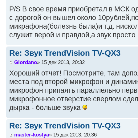
P/S В свое время приобретал в МСК од
с дорогой он вышел около 10рублей,п
микрафона(болезнь была)и т.д. ниско
служит верой и правдой,а звук просто 
Re: Звук TrendVision TV-QX3
Giordano
» 15 дек 2013, 20:32
Хороший отчет! Посмотрите, там доп
места под второй микрофон и динами
микрофон припаять параллельно пер
микрофонное отверстие сверлом сдел
дырка - больше звука
Re: Звук TrendVision TV-QX3
master-kostya
» 15 дек 2013, 20:36