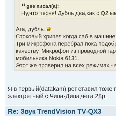
gse писал(а):
Ну,что песня! Дубль два,как с Q2 ы
Ага, дубль.
Стоковый хрипел когда саб в машине 
Три микрофона перебрал пока подоб
качеству. Микрофон из проводной га
мобильника Nokia 6131.
Этот же проверил на всех режимах - 
Я в первый(datakam) рег ставил тоже 
электретный с Чипа-Дипа,чета 28р.
Re: Звук TrendVision TV-QX3