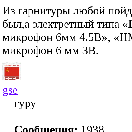
Из гарнитуры любой пойде
был,а электретный типа 
микрофон 6мм 4.5В», «H
микрофон 6 мм 3В.
gse
гуру
Сообщения:
1938