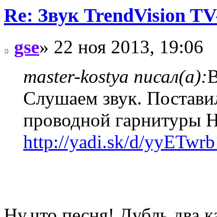
Re: Звук TrendVision T
gse
» 22 ноя 2013, 19:06
master-kostya писал(а):
В
Слушаем звук. Постави
проводной гарнитуры Н
http://yadi.sk/d/yyETw
Ну,что песня! Дубль два,к