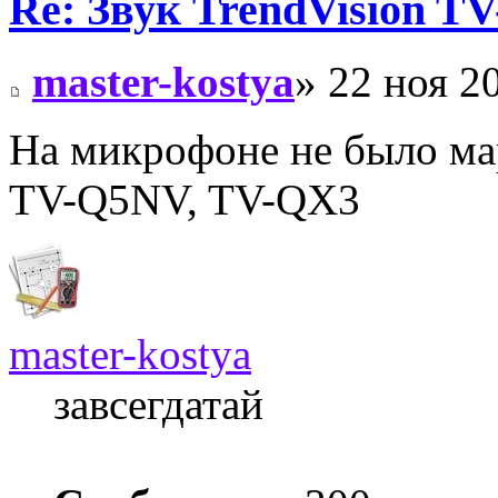
Re: Звук TrendVision T
master-kostya
» 22 ноя 2
На микрофоне не было ма
TV-Q5NV, TV-QX3
master-kostya
завсегдатай