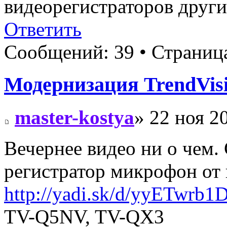
видеорегистраторов други
Ответить
Сообщений: 39 • Страни
Модернизация TrendVis
master-kostya
» 22 ноя 2
Вечернее видео ни о чем.
регистратор микрофон от
http://yadi.sk/d/yyETwrb
TV-Q5NV, TV-QX3