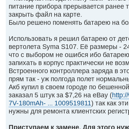
питание прибора прерывается ранее то
закрыть файл на карте.
Было решено поменять батарею на бо
Использовать я решил батарею от дет
вертолета Syma S107. Её размеры - 2
что с выбором не ошибся ибо батаре
запихать в корпус практически не воз
Встроенного контроллера заряда в это
прям так - уж полгода полет нормальн
Акб купил в своем городе по бешенной
заказал 5 штук за $7,26 на eBay (
http:
7V-180mAh- ... 1009519811
) так как э
нужны для ремонта клиентских регист
Приступаем к замене. Для этого ну