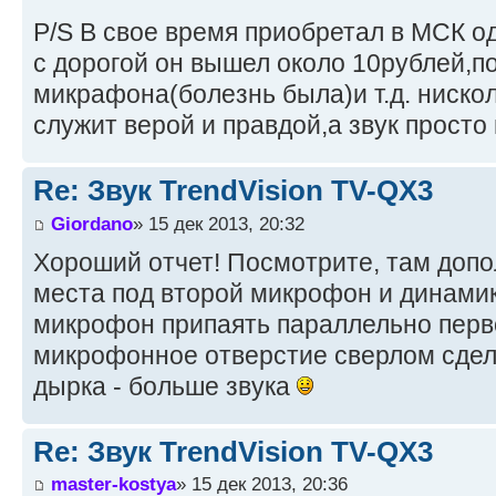
P/S В свое время приобретал в МСК од
с дорогой он вышел около 10рублей,п
микрафона(болезнь была)и т.д. ниско
служит верой и правдой,а звук просто 
Re: Звук TrendVision TV-QX3
Giordano
» 15 дек 2013, 20:32
Хороший отчет! Посмотрите, там доп
места под второй микрофон и динами
микрофон припаять параллельно пер
микрофонное отверстие сверлом сдел
дырка - больше звука
Re: Звук TrendVision TV-QX3
master-kostya
» 15 дек 2013, 20:36