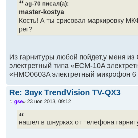
ag-70 писал(а):
master-kostya
Кость! А ты срисовал маркировку МКФ
рег?
Из гарнитуры любой пойдет,у меня из
электретный типа «ECM-10A электрет
«HMO0603A электретный микрофон 6 
Re: Звук TrendVision TV-QX3
gse
» 23 ноя 2013, 09:12
нашел в шнурках от телефона гарниту