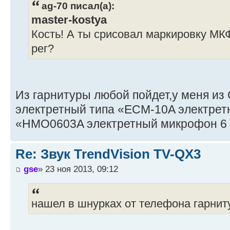
ag-70 писал(а):
master-kostya
Кость! А ты срисовал маркировку МКФ
рег?
Из гарнитуры любой пойдет,у меня из
электретный типа «ECM-10A электрет
«HMO0603A электретный микрофон 6 
Re: Звук TrendVision TV-QX3
gse
» 23 ноя 2013, 09:12
нашел в шнурках от телефона гарниту