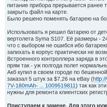
питание прибора прерывается ранее то
закрыть файл на карте.
Было решено поменять батарею на бо
Использовать я решил батарею от дет
вертолета Syma S107. Её размеры - 2
что с выбором не ошибся ибо батаре
запихать в корпус практически не воз
Встроенного контроллера заряда в это
прям так - уж полгода полет нормальн
Акб купил в своем городе по бешенной
заказал 5 штук за $7,26 на eBay (
http:
7V-180mAh- ... 1009519811
) так как э
нужны для ремонта клиентских регист
Приступаем к замене. Для этого ну