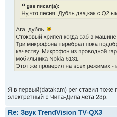
gse писал(а):
Ну,что песня! Дубль два,как с Q2 ы
Ага, дубль.
Стоковый хрипел когда саб в машине 
Три микрофона перебрал пока подоб
качеству. Микрофон из проводной га
мобильника Nokia 6131.
Этот же проверил на всех режимах - 
Я в первый(datakam) рег ставил тоже 
электретный с Чипа-Дипа,чета 28р.
Re: Звук TrendVision TV-QX3