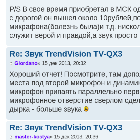
P/S В свое время приобретал в МСК од
с дорогой он вышел около 10рублей,п
микрафона(болезнь была)и т.д. ниско
служит верой и правдой,а звук просто 
Re: Звук TrendVision TV-QX3
Giordano
» 15 дек 2013, 20:32
Хороший отчет! Посмотрите, там доп
места под второй микрофон и динами
микрофон припаять параллельно пер
микрофонное отверстие сверлом сдел
дырка - больше звука
Re: Звук TrendVision TV-QX3
master-kostya
» 15 дек 2013, 20:36