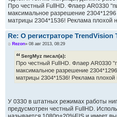
Про честный FullHD. Флаер AR0330 "
максимальное разрешение 2304*1296 
матрицы 2304*1536! Реклама плохой н
Re: О регистраторе TrendVision
Rezon
» 08 авг 2013, 08:29
SergMyz писал(а):
Про честный FullHD. Флаер AR0330 "
максимальное разрешение 2304*1296 
матрицы 2304*1536! Реклама плохой 
У 0330 в штатных режимах работы ни
предусмотрен честный FullHD. Испол
называется 1080р+20%EIS и имеет в