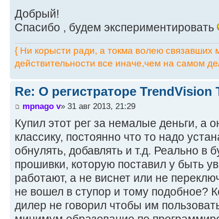
Добрый!
Спасибо , будем экспериментировать
{ Ни корысти ради, а токма волею связавших мя
действительности все иначе,чем на самом дел
Re: О регистраторе TrendVision
mpnago v
» 31 авг 2013, 21:29
Купил этот рег за немалые деньги, а 
классику, постоянно что то надо устан
обнулять, добавлять и т.д. Реально в
прошивки, которую поставил у быть уве
работают, а не виснет или не переключ
не вошел в ступор и тому подобное? К
дилер не говорил чтобы им пользоват
минимум образование по программиро