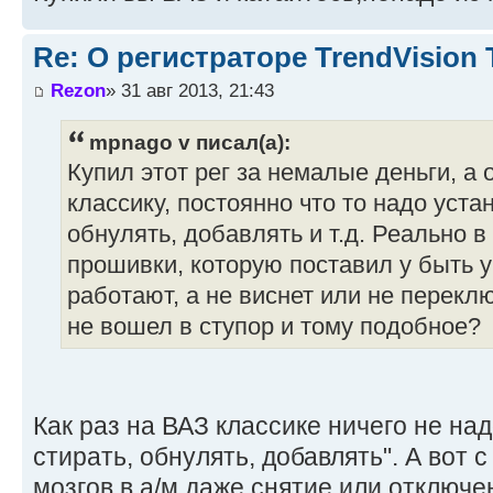
Re: О регистраторе TrendVision
Rezon
» 31 авг 2013, 21:43
mpnago v писал(а):
Купил этот рег за немалые деньги, а
классику, постоянно что то надо уста
обнулять, добавлять и т.д. Реально 
прошивки, которую поставил у быть ув
работают, а не виснет или не переклю
не вошел в ступор и тому подобное?
Как раз на ВАЗ классике ничего не на
стирать, обнулять, добавлять". А вот
мозгов в а/м даже снятие или отключе