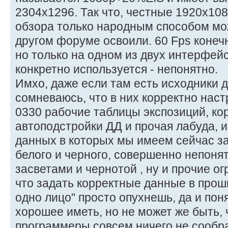
2304х1296. Так что, честные 1920х10
обзора только народным способом мо
другом форуме освоили. 60 Fps конечн
но только на одном из двух интерфей
конкретно используется - непонятно.
Имхо, даже если там есть исходники д
сомневаюсь, что в них корректно нас
0330 рабочие таблицы экспозиций, ко
автоподстройки ДД и прочая лабуда, и
данных в которых мы имеем сейчас з
белого и черного, совершенно непон
засветами и чернотой , ну и прочие ог
что задать корректные данные в прош
одно лицо" просто опухнешь, да и пон
хорошее иметь, но не может же быть, 
программеры совсем ничего не сообр