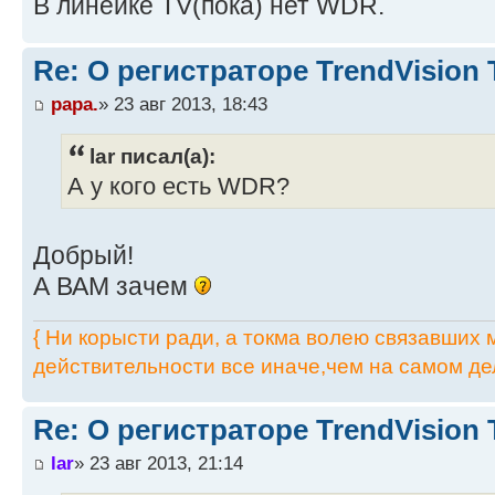
В линейке TV(пока) нет WDR.
Re: О регистраторе TrendVision
papa.
» 23 авг 2013, 18:43
lar писал(а):
А у кого есть WDR?
Добрый!
А ВАМ зачем
{ Ни корысти ради, а токма волею связавших мя
действительности все иначе,чем на самом дел
Re: О регистраторе TrendVision
lar
» 23 авг 2013, 21:14