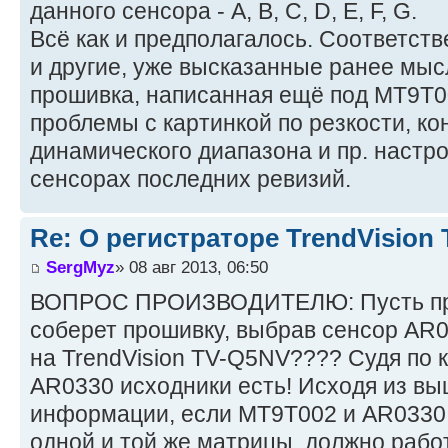
данного сенсора - A, B, C, D, E, F, G.
Всё как и предполагалось. Соответств
и другие, уже высказанные ранее мысл
прошивка, написанная ещё под MT9T00
проблемы с картинкой по резкости, ко
динамического диапазона и пр. настр
сенсорах последних ревизий.
Re: О регистраторе TrendVision
SergMyz
» 08 авг 2013, 06:50
ВОПРОС ПРОИЗВОДИТЕЛЮ: Пусть про
соберет прошивку, выбрав сенсор AR
на TrendVision TV-Q5NV???? Судя по 
AR0330 исходники есть! Исходя из в
информации, если MT9T002 и AR0330 
одной и той же матрицы, должно рабо