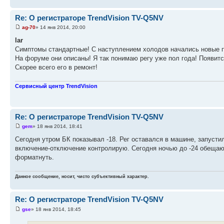
Re: О регистраторе TrendVision TV-Q5NV
ag-70
» 14 янв 2014, 20:00
lar
Симптомы стандартные! С наступлением холодов начались новые 
На форуме они описаны! Я так понимаю регу уже пол года! Появитс
Скорее всего его в ремонт!
Сервисный центр TrendVision
Re: О регистраторе TrendVision TV-Q5NV
gem
» 18 янв 2014, 18:41
Сегодня утром БК показывал -18. Рег оставался в машине, запустил
включение-отключение контролирую. Сегодня ночью до -24 обещают
форматнуть.
Данное сообщение, носит, чисто субъективный характер.
Re: О регистраторе TrendVision TV-Q5NV
gse
» 18 янв 2014, 18:45