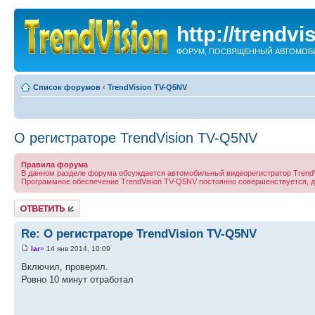
http://trendvi
ФОРУМ, ПОСВЯЩЕННЫЙ АВТОМОБИ
Список форумов
‹
TrendVision TV-Q5NV
О регистраторе TrendVision TV-Q5NV
Правила форума
В данном разделе форума обсуждается автомобильный видеорегистратор TrendV
Программное обеспечение TrendVision TV-Q5NV постоянно совершенствуется,
Ответить
Re: О регистраторе TrendVision TV-Q5NV
lar
» 14 янв 2014, 10:09
Включил, проверил.
Ровно 10 минут отработал