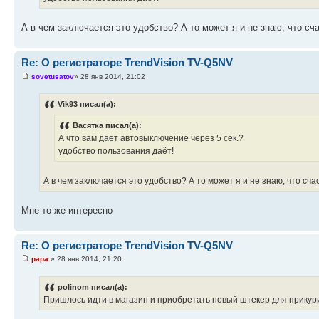
А в чем заключается это удобство? А то может я и не знаю, что с
Re: О регистраторе TrendVision TV-Q5NV
sovetusatov
» 28 янв 2014, 21:02
Vik93 писал(а):
Васятка писал(а):
А что вам дает автовыключение через 5 сек.?
удобство пользования даёт!
А в чем заключается это удобство? А то может я и не знаю, что сч
Мне то же интересно
Re: О регистраторе TrendVision TV-Q5NV
papa.
» 28 янв 2014, 21:20
polinom писал(а):
Пришлось идти в магазин и приобретать новый штекер для прикурив