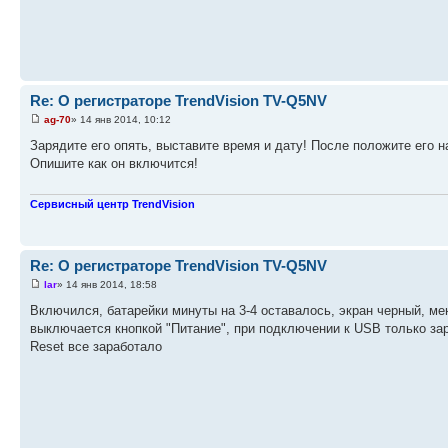
Re: О регистраторе TrendVision TV-Q5NV
ag-70
» 14 янв 2014, 10:12
Зарядите его опять, выставите время и дату! После положите его н
Опишите как он включится!
Сервисный центр TrendVision
Re: О регистраторе TrendVision TV-Q5NV
lar
» 14 янв 2014, 18:58
Включился, батарейки минуты на 3-4 оставалось, экран черный, ме
выключается кнопкой "Питание", при подключении к USB только зар
Reset все заработало