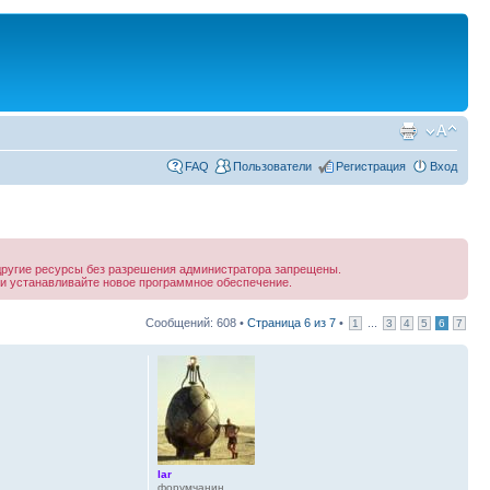
FAQ
Пользователи
Регистрация
Вход
другие ресурсы без разрешения администратора запрещены.
и устанавливайте новое программное обеспечение.
Сообщений: 608 •
Страница
6
из
7
•
...
1
3
4
5
6
7
lar
форумчанин