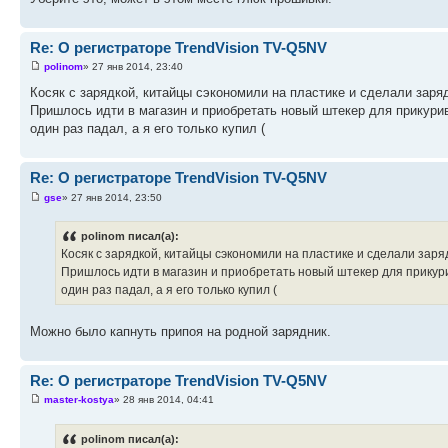
Re: О регистраторе TrendVision TV-Q5NV
polinom
» 27 янв 2014, 23:40
Косяк с зарядкой, китайцы сэкономили на пластике и сделали заря
Пришлось идти в магазин и приобретать новый штекер для прикурива
один раз падал, а я его только купил (
Re: О регистраторе TrendVision TV-Q5NV
gse
» 27 янв 2014, 23:50
polinom писал(а):
Косяк с зарядкой, китайцы сэкономили на пластике и сделали заря
Пришлось идти в магазин и приобретать новый штекер для прикурива
один раз падал, а я его только купил (
Можно было капнуть припоя на родной зарядник.
Re: О регистраторе TrendVision TV-Q5NV
master-kostya
» 28 янв 2014, 04:41
polinom писал(а):