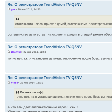
Re: О регистраторе TrendVision TV-Q5NV
gse
» 20 янв 2014, 14:50
стоял в авто 3 часа, приехал домой, включаю комп. посмотреть кино,
Большинство авто встает на охрану и уходит в спящий режим обес
Re: О регистраторе TrendVision TV-Q5NV
Васятка
» 22 янв 2014, 11:53
точно нет, т.к. я установил автомат. отключение после 5сек. выним
Re: О регистраторе TrendVision TV-Q5NV
Vik93
» 22 янв 2014, 13:01
Васятка писал(а):
точно нет, т.к. я установил автомат. отключение после 5сек. выним
А что вам дает автовыключение через 5 сек.?
Уберите это, может в этом месте глюк прошивки.