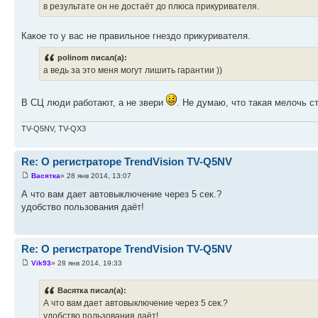
в результате он не достаёт до плюса прикуривателя.
Какое то у вас не правильное гнездо прикуривателя.
polinom писал(а):
а ведь за это меня могут лишить гарантии ))
В СЦ люди работают, а не звери
. Не думаю, что такая мелочь с
TV-Q5NV, TV-QX3
Re: О регистраторе TrendVision TV-Q5NV
Васятка
» 28 янв 2014, 13:07
А что вам дает автовыключение через 5 сек.?
удобство пользования даёт!
Re: О регистраторе TrendVision TV-Q5NV
Vik93
» 28 янв 2014, 19:33
Васятка писал(а):
А что вам дает автовыключение через 5 сек.?
удобство пользования даёт!