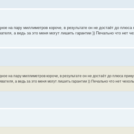
дное на пару миллиметров короче, в результате он не достаёт до плюса 
теля, а ведь за это меня могут лишить гарантии )) Печально что нет че
дное на пару миллиметров короче, в результате он не достаёт до плюса прик
теля, а ведь за это меня могут лишить гарантии )) Печально что нет чехольч