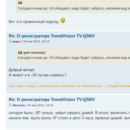
Сегодня ночью до -24 обещают, надо будет забрать, незачем над 
Вот это правильный подход.
Re: О регистраторе TrendVision TV-Q5NV
papa.
» 18 янв 2014, 19:12
gem писал(а):
Сегодня ночью до -24 обещают, надо будет забрать, незачем над з
Добрый вечер!
А может и в -18 лучше снимать?
{ Ни корысти ради, а токма волею связавших мя обязательств... } { В действител
Re: О регистраторе TrendVision TV-Q5NV
Васятка
» 20 янв 2014, 14:41
сегодня было -18* ночью, забыл забрать домой. В итоге: включить п
начале янв. было около -8* стоял в авто 3 часа, приехал домой, вк