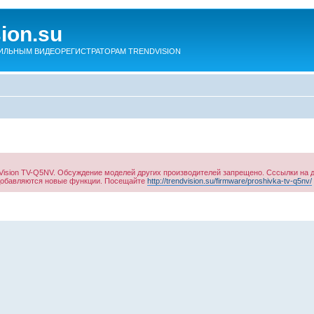
sion.su
ЛЬНЫМ ВИДЕОРЕГИСТРАТОРАМ TRENDVISION
ision TV-Q5NV. Обсуждение моделей других производителей запрещено. Сссылки на 
 добавляются новые функции. Посещайте
http://trendvision.su/firmware/proshivka-tv-q5nv/