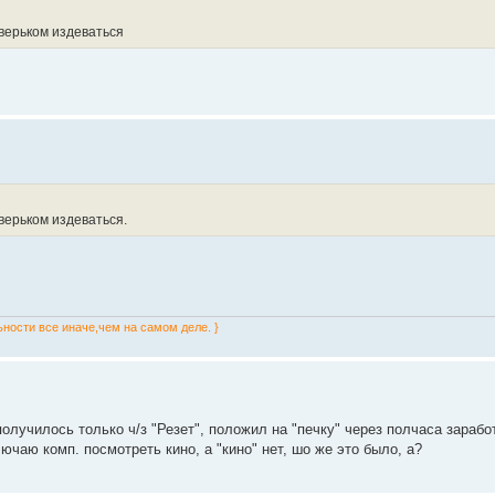
зверьком издеваться
верьком издеваться.
ьности все иначе,чем на самом деле. }
олучилось только ч/з "Резет", положил на "печку" через полчаса зарабо
лючаю комп. посмотреть кино, а "кино" нет, шо же это было, а?