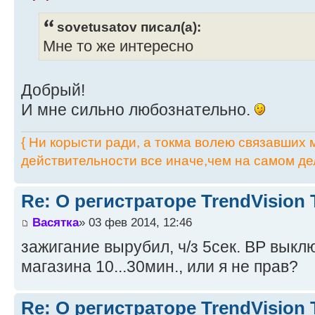
sovetusatov писал(а):
Мне то же интересно
Добрый!
И мне сильно любознательно.
{ Ни корысти ради, а токма волею связавших мя
действительности все иначе,чем на самом дел
Re: О регистраторе TrendVision
Васятка
» 03 фев 2014, 12:46
зажигание вырубил, ч/з 5сек. ВР выкл
магазина 10...30мин., или я не прав?
Re: О регистраторе TrendVision