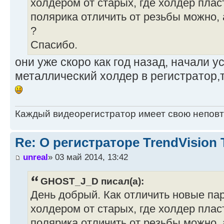
холдером от старых, где холдер пла
полярика отличить от резьбы можно, 
?
Спасибо.
они уже скоро как год назад, начали 
металлический холдер в регистратор,
Каждый видеорегистратор имеет свою непов
Re: О регистраторе TrendVision
unreal
» 03 май 2014, 13:42
GHOST_J_D писал(а):
День добрый. Как отличить новые па
холдером от старых, где холдер пла
полярика отличить от резьбы можно, 