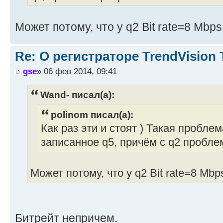
Может потому, что у q2 Bit rate=8 Mbp
Re: О регистраторе TrendVision
gse
» 06 фев 2014, 09:41
Wand- писал(а):
polinom писал(а):
Как раз эти и стоят ) Такая пробле
записанное q5, причём с q2 пробле
Может потому, что у q2 Bit rate=8 Mb
Битрейт непричем.