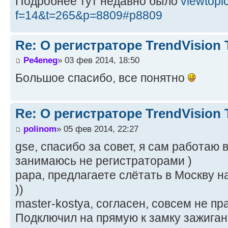
Подробнее тут недавно было
viewtopi
f=14&t=265&p=8809#p8809
Re: О регистраторе TrendVision
Pe4eneg
» 03 фев 2014, 18:50
Большое спасибо, все понятно
Re: О регистраторе TrendVision
polinom
» 05 фев 2014, 22:27
gse, спасибо за совет, я сам работаю 
занимаюсь не регистраторами )
papa, предлагаете слётать в Москву н
))
master-kostya, согласен, совсем не пр
Подключил на прямую к замку зажигани