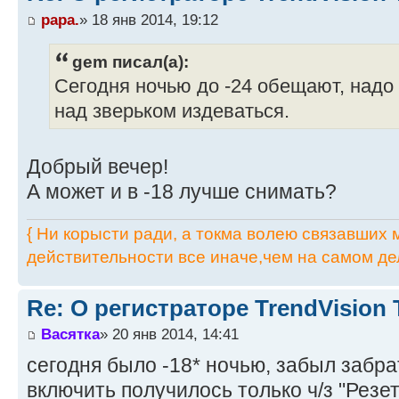
papa.
» 18 янв 2014, 19:12
gem писал(а):
Сегодня ночью до -24 обещают, надо 
над зверьком издеваться.
Добрый вечер!
А может и в -18 лучше снимать?
{ Ни корысти ради, а токма волею связавших мя
действительности все иначе,чем на самом дел
Re: О регистраторе TrendVision
Васятка
» 20 янв 2014, 14:41
сегодня было -18* ночью, забыл забрат
включить получилось только ч/з "Резет