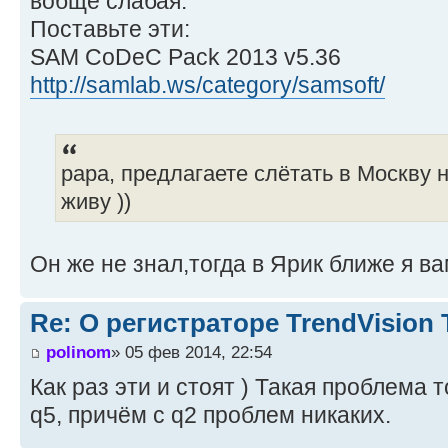
вобще слабая.
Поставьте эти:
SAM CoDeC Pack 2013 v5.36
http://samlab.ws/category/samsoft/
papa, предлагаете слётать в Москву 
живу ))
Он же не знал,тогда в Ярик ближе я ва
Re: О регистраторе TrendVision
polinom
» 05 фев 2014, 22:54
Как раз эти и стоят ) Такая проблема 
q5, причём с q2 проблем никаких.