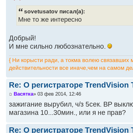
sovetusatov писал(а):
Мне то же интересно
Добрый!
И мне сильно любознательно.
{ Ни корысти ради, а токма волею связавших мя
действительности все иначе,чем на самом дел
Re: О регистраторе TrendVision
Васятка
» 03 фев 2014, 12:46
зажигание вырубил, ч/з 5сек. ВР выкл
магазина 10...30мин., или я не прав?
Re: О регистраторе TrendVision