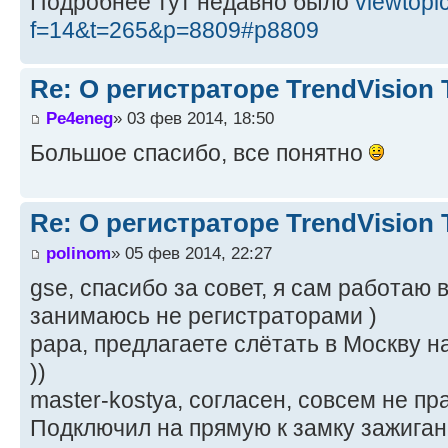
Подробнее тут недавно было
viewtopi
f=14&t=265&p=8809#p8809
Re: О регистраторе TrendVision
Pe4eneg
» 03 фев 2014, 18:50
Большое спасибо, все понятно
Re: О регистраторе TrendVision
polinom
» 05 фев 2014, 22:27
gse, спасибо за совет, я сам работаю 
занимаюсь не регистраторами )
papa, предлагаете слётать в Москву н
))
master-kostya, согласен, совсем не пр
Подключил на прямую к замку зажигани