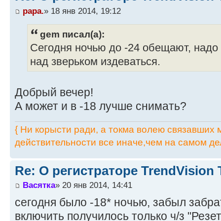
papa.
» 18 янв 2014, 19:12
gem писал(а):
Сегодня ночью до -24 обещают, надо 
над зверьком издеваться.
Добрый вечер!
А может и в -18 лучше снимать?
{ Ни корысти ради, а токма волею связавших мя
действительности все иначе,чем на самом дел
Re: О регистраторе TrendVision
Васятка
» 20 янв 2014, 14:41
сегодня было -18* ночью, забыл забрат
включить получилось только ч/з "Резет