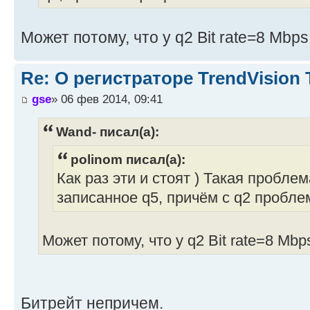
Может потому, что у q2 Bit rate=8 Mbp
Re: О регистраторе TrendVision
gse
» 06 фев 2014, 09:41
Wand- писал(а):
polinom писал(а):
Как раз эти и стоят ) Такая пробле
записанное q5, причём с q2 пробле
Может потому, что у q2 Bit rate=8 Mb
Битрейт непричем.