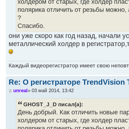
холдером от старых, где холдер пла
полярика отличить от резьбы можно, 
?
Спасибо.
они уже скоро как год назад, начали 
металлический холдер в регистратор,
Каждый видеорегистратор имеет свою непов
Re: О регистраторе TrendVision
unreal
» 03 май 2014, 13:42
GHOST_J_D писал(а):
День добрый. Как отличить новые па
холдером от старых, где холдер пла
полярика отличить от резьбы можно, 