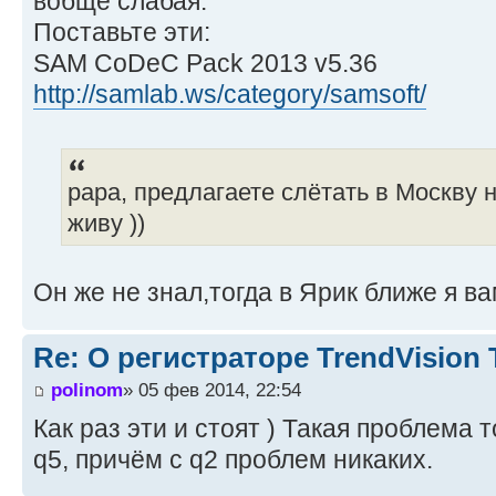
вобще слабая.
Поставьте эти:
SAM CoDeC Pack 2013 v5.36
http://samlab.ws/category/samsoft/
papa, предлагаете слётать в Москву 
живу ))
Он же не знал,тогда в Ярик ближе я ва
Re: О регистраторе TrendVision
polinom
» 05 фев 2014, 22:54
Как раз эти и стоят ) Такая проблема 
q5, причём с q2 проблем никаких.