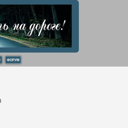
И
ФОРУМ
3