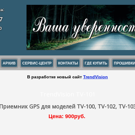
а:
7
0
АРХИВ
СЕРВИС-ЦЕНТР
КОНТАКТЫ
ГДЕ КУПИТЬ
ПРОШИВК
В разработке новый сайт
TrendVision
TrendVision TV-101
Приемник GPS для моделей TV-100, TV-102, TV-10
Цена: 900руб.