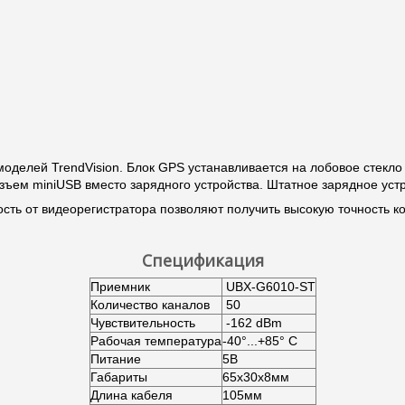
оделей TrendVision. Блок GPS устанавливается на лобовое стекл
азъем miniUSB вместо зарядного устройства. Штатное зарядное уст
ость от видеорегистратора позволяют получить высокую точность к
Спецификация
Приемник
UBX-G6010-ST
Количество каналов
50
Чувствительность
-162 dBm
Рабочая температура
-40°...+85° С
Питание
5В
Габариты
65х30х8мм
Длина кабеля
105мм