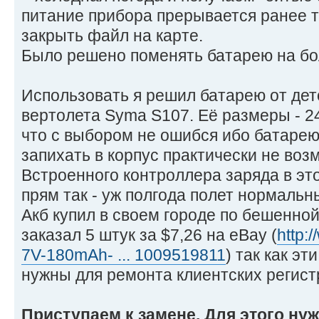
питание прибора прерывается ранее то
закрыть файл на карте.
Было решено поменять батарею на бо
Использовать я решил батарею от дет
вертолета Syma S107. Её размеры - 2
что с выбором не ошибся ибо батаре
запихать в корпус практически не воз
Встроенного контроллера заряда в это
прям так - уж полгода полет нормальн
Акб купил в своем городе по бешенной
заказал 5 штук за $7,26 на eBay (
http:
7V-180mAh- ... 1009519811
) так как э
нужны для ремонта клиентских регист
Приступаем к замене. Для этого ну