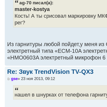
ag-70 писал(а):
master-kostya
Кость! А ты срисовал маркировку МКФ
рег?
Из гарнитуры любой пойдет,у меня из
электретный типа «ECM-10A электрет
«HMO0603A электретный микрофон 6 
Re: Звук TrendVision TV-QX3
gse
» 23 ноя 2013, 09:12
нашел в шнурках от телефона гарниту