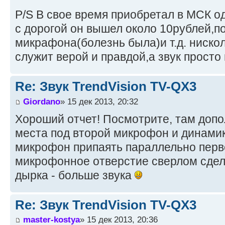
P/S В свое время приобретал в МСК од
с дорогой он вышел около 10рублей,п
микрафона(болезнь была)и т.д. ниско
служит верой и правдой,а звук просто 
Re: Звук TrendVision TV-QX3
Giordano
» 15 дек 2013, 20:32
Хороший отчет! Посмотрите, там доп
места под второй микрофон и динами
микрофон припаять параллельно пер
микрофонное отверстие сверлом сдел
дырка - больше звука
Re: Звук TrendVision TV-QX3
master-kostya
» 15 дек 2013, 20:36