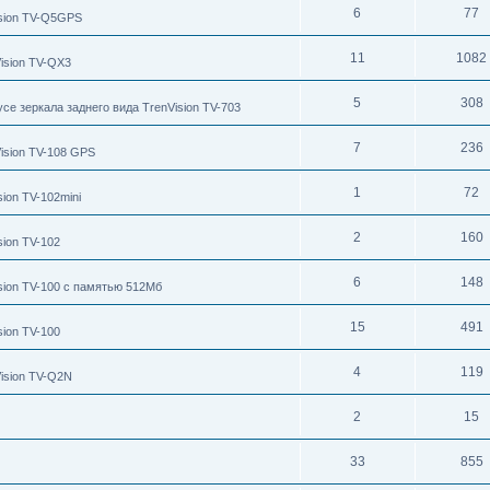
6
77
ision TV-Q5GPS
11
1082
ision TV-QX3
5
308
се зеркала заднего вида TrenVision TV-703
7
236
ision TV-108 GPS
1
72
ion TV-102mini
2
160
ion TV-102
6
148
sion TV-100 с памятью 512Мб
15
491
ion TV-100
4
119
ision TV-Q2N
2
15
33
855