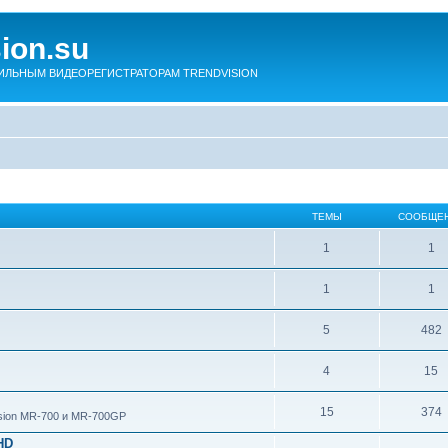
sion.su
ЛЬНЫМ ВИДЕОРЕГИСТРАТОРАМ TRENDVISION
ТЕМЫ
СООБЩЕ
1
1
1
1
5
482
4
15
15
374
ision MR-700 и MR-700GP
HD