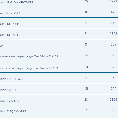
25
1799
ision MR-710 и MR-710GP
8
426
ision MR-712GP
4
263
sion TDR-708P
21
1753
ision TDR-718GP
8
177
00
14
525
е зеркала заднего вида TrenVision TV-103 с
13
579
се зеркала заднего вида TrenVision TV-103
4
154
ision TV-107 BASE
15
729
sion TV-107
23
5106
ision TV-Q5NV
7
370
Vision TV-Q5NV GPS