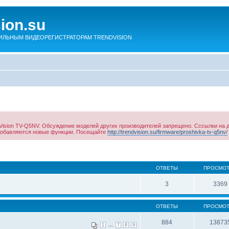
sion.su
ЛЬНЫМ ВИДЕОРЕГИСТРАТОРАМ TRENDVISION
ision TV-Q5NV. Обсуждение моделей других производителей запрещено. Сссылки на 
 добавляются новые функции. Посещайте
http://trendvision.su/firmware/proshivka-tv-q5nv/
ОТВЕТЫ
ПРОСМО
3
3369
ОТВЕТЫ
ПРОСМО
884
13873
...
1
7
8
9