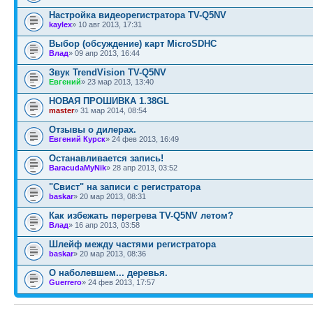
Настройка видеорегистратора TV-Q5NV
kaylex
» 10 авг 2013, 17:31
Выбор (обсуждение) карт MicroSDHC
Влад
» 09 апр 2013, 16:44
Звук TrendVision TV-Q5NV
Евгений
» 23 мар 2013, 13:40
НОВАЯ ПРОШИВКА 1.38GL
master
» 31 мар 2014, 08:54
Отзывы о дилерах.
Евгений Курск
» 24 фев 2013, 16:49
Останавливается запись!
BaracudaMyNik
» 28 апр 2013, 03:52
"Свист" на записи с регистратора
baskar
» 20 мар 2013, 08:31
Как избежать перегрева TV-Q5NV летом?
Влад
» 16 апр 2013, 03:58
Шлейф между частями регистратора
baskar
» 20 мар 2013, 08:36
О наболевшем... деревья.
Guerrero
» 24 фев 2013, 17:57