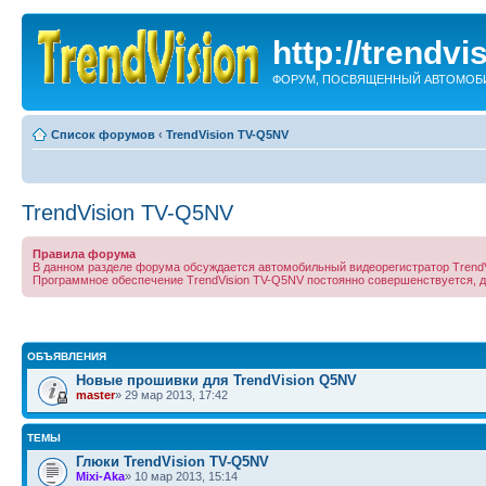
http://trendvi
ФОРУМ, ПОСВЯЩЕННЫЙ АВТОМОБИ
Список форумов
‹
TrendVision TV-Q5NV
TrendVision TV-Q5NV
Правила форума
В данном разделе форума обсуждается автомобильный видеорегистратор TrendV
Программное обеспечение TrendVision TV-Q5NV постоянно совершенствуется,
ОБЪЯВЛЕНИЯ
Новые прошивки для TrendVision Q5NV
master
» 29 мар 2013, 17:42
ТЕМЫ
Глюки TrendVision TV-Q5NV
Mixi-Aka
» 10 мар 2013, 15:14