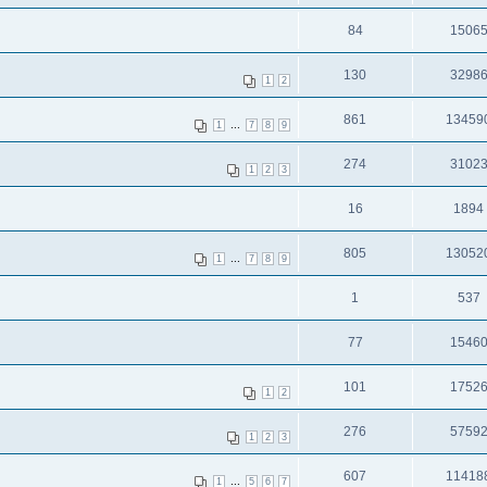
84
1506
130
3298
1
2
861
13459
...
1
7
8
9
274
3102
1
2
3
16
1894
805
13052
...
1
7
8
9
1
537
77
1546
101
1752
1
2
276
5759
1
2
3
607
11418
...
1
5
6
7