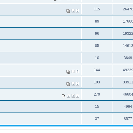
115
2647
1
2
89
1766
96
1932
85
1461
10
3649
144
4923
1
2
103
3391
1
2
270
4660
1
2
3
15
4964
37
8577