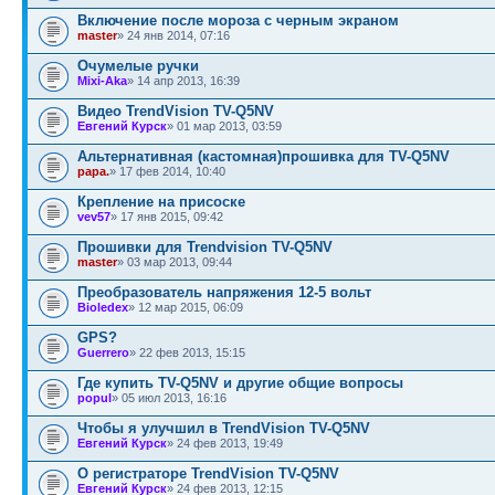
Включение после мороза с черным экраном
master
» 24 янв 2014, 07:16
Очумелые ручки
Mixi-Aka
» 14 апр 2013, 16:39
Видео TrendVision TV-Q5NV
Евгений Курск
» 01 мар 2013, 03:59
Альтернативная (кастомная)прошивка для TV-Q5NV
papa.
» 17 фев 2014, 10:40
Крепление на присоске
vev57
» 17 янв 2015, 09:42
Прошивки для Trendvision TV-Q5NV
master
» 03 мар 2013, 09:44
Преобразователь напряжения 12-5 вольт
Bioledex
» 12 мар 2015, 06:09
GPS?
Guerrero
» 22 фев 2013, 15:15
Где купить TV-Q5NV и другие общие вопросы
popul
» 05 июл 2013, 16:16
Чтобы я улучшил в TrendVision TV-Q5NV
Евгений Курск
» 24 фев 2013, 19:49
О регистраторе TrendVision TV-Q5NV
Евгений Курск
» 24 фев 2013, 12:15