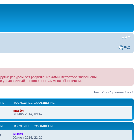
FAQ
другие ресурсы без разрешения администратора запрещены.
и устанавливайте новое программное обеспечение.
Тем: 23 • Страница
1
из
1
ТРЫ
ПОСЛЕДНЕЕ СООБЩЕНИЕ
master
31 мар 2014, 09:42
ТРЫ
ПОСЛЕДНЕЕ СООБЩЕНИЕ
Den50
5
02 июн 2016, 22:20